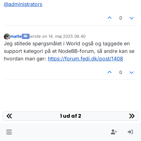
@
administrators
0
malte
wrote on
14. maj 2025 06.40
sidst redigeret af
Offline
Jeg stillede spørgsmålet i World også og taggede en
support kategori på et NodeBB-forum, så andre kan se
hvordan man gør:
https://forum.fedi.dk/post/1408
0
1 ud af 2