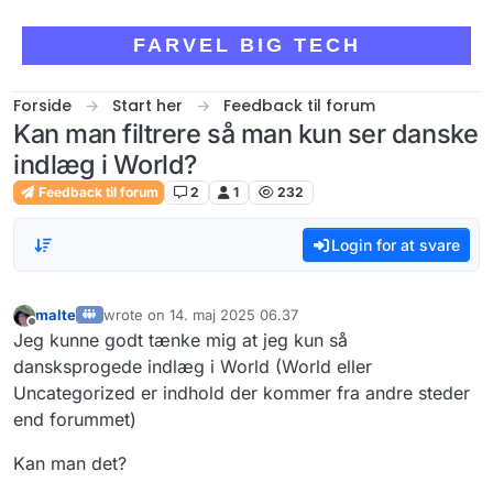
Skip to content
FARVEL BIG TECH
Forside
Start her
Feedback til forum
Kan man filtrere så man kun ser danske
indlæg i World?
Feedback til forum
2
1
232
Login for at svare
malte
wrote on
14. maj 2025 06.37
sidst redigeret af
Offline
Jeg kunne godt tænke mig at jeg kun så
dansksprogede indlæg i World (World eller
Uncategorized er indhold der kommer fra andre steder
end forummet)
Kan man det?