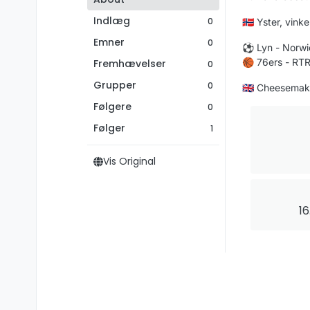
Indlæg
0
🇳🇴 Yster, vink
Emner
0
⚽ Lyn - Norwic
🏀 76ers - RT
Fremhævelser
0
Grupper
0
🇬🇧 Cheesemake
Følgere
0
Følger
1
Vis Original
16