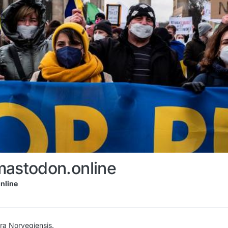
mastodon.online
nline
a Norvegiensis.