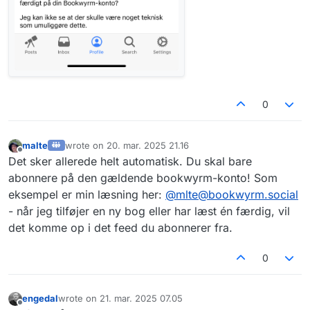
0
malte
wrote on
20. mar. 2025 21.16
sidst redigeret af
Offline
Det sker allerede helt automatisk. Du skal bare
abonnere på den gældende bookwyrm-konto! Som
eksempel er min læsning her:
@
mlte@bookwyrm.social
- når jeg tilføjer en ny bog eller har læst én færdig, vil
det komme op i det feed du abonnerer fra.
0
engedal
wrote on
21. mar. 2025 07.05
sidst redigeret af
Offline