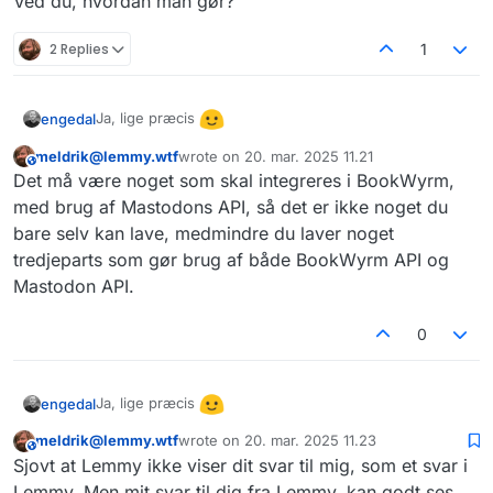
Ved du, hvordan man gør?
2 Replies
1
Ja, lige præcis
engedal
meldrik@lemmy.wtf
wrote on
20. mar. 2025 11.21
Ved du, hvordan man gør?
This user is from outside of this forum
sidst redigeret af
Det må være noget som skal integreres i BookWyrm,
med brug af Mastodons API, så det er ikke noget du
bare selv kan lave, medmindre du laver noget
tredjeparts som gør brug af både BookWyrm API og
Mastodon API.
0
Ja, lige præcis
engedal
meldrik@lemmy.wtf
wrote on
20. mar. 2025 11.23
Ved du, hvordan man gør?
This user is from outside of this forum
sidst redigeret af
Sjovt at Lemmy ikke viser dit svar til mig, som et svar i
Lemmy. Men mit svar til dig fra Lemmy, kan godt ses