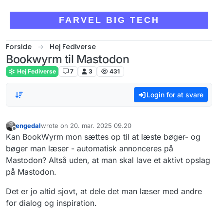
Skip to content
FARVEL BIG TECH
Forside
Hej Fediverse
Bookwyrm til Mastodon
Hej Fediverse
7
3
431
Login for at svare
engedal
wrote on
20. mar. 2025 09.20
sidst redigeret af
Offline
Kan BookWyrm mon sættes op til at læste bøger- og
bøger man læser - automatisk annonceres på
Mastodon? Altså uden, at man skal lave et aktivt opslag
på Mastodon.
Det er jo altid sjovt, at dele det man læser med andre
for dialog og inspiration.