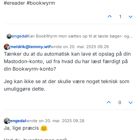
#ereader #bookwyrm
1
Kan BookWyrm mon sættes op til at læste bøger- og
engedal
bøger man læser - automatisk annonceres på
meldrik@lemmy.wtf
wrote on
20. mar. 2025 09.26
Mastodon? Altså uden, at man skal lave et aktivt
Det er jo altid sjovt, at dele det man læser med andre
This user is from outside of this forum
sidst redigeret af
Tænker du at du automatisk kan lave et opslag på din
opslag på Mastodon.
for dialog og inspiration.
#ereader #bookwyrm
Mastodon-konto, ud fra hvad du har læst færdigt på
din Bookwyrm-konto?
Jeg kan ikke se at der skulle være noget teknisk som
umuliggøre dette.
0
engedal
wrote on
20. mar. 2025 09.28
sidst redigeret af
Offline
Ja, lige præcis