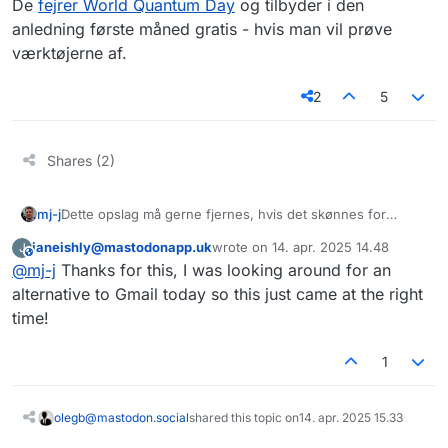
De
fejrer World Quantum Day
og tilbyder i den
anledning første måned gratis - hvis man vil prøve
værktøjerne af.
2
5
Shares (2)
mj-j
Dette opslag må gerne fjernes, hvis det skønnes for
reklame-agtigt - men:
janeishly@mastodonapp.uk
wrote on
14. apr. 2025 14.48
J
Vi har før talt om Tutanota som et godt Farvel Big Tech-
This user is from outside of this forum
sidst redigeret af
@
mj-j
Thanks for this, I was looking around for an
bud på noget, der er bedre end Outlook- eller Gmail-
adresse. Jeg har selv haft brugt dem, og de er
good
alternative to Gmail today so this just came at the right
people
.
time!
De
fejrer World Quantum Day
og tilbyder i den anledning
første måned gratis - hvis man vil prøve værktøjerne af.
1
olegb@mastodon.social
shared this topic on
14. apr. 2025 15.33