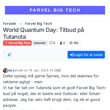
Skip to content
FARVEL BIG TECH
Forside
Farvel Big Tech
World Quantum Day: Tilbud på
Tutanota
Farvel Big Tech
tutanota
2
2
152
Login for at svare
mj-j
wrote on
14. apr. 2025 14.29
sidst redigeret af mj-j
Offline
Dette opslag må gerne fjernes, hvis det skønnes for
reklame-agtigt - men:
Vi har før talt om Tutanota som et godt Farvel Big Tech-
bud på noget, der er bedre end Outlook- eller Gmail-
adresse. Jeg har selv haft brugt dem, og de er
good
people
.