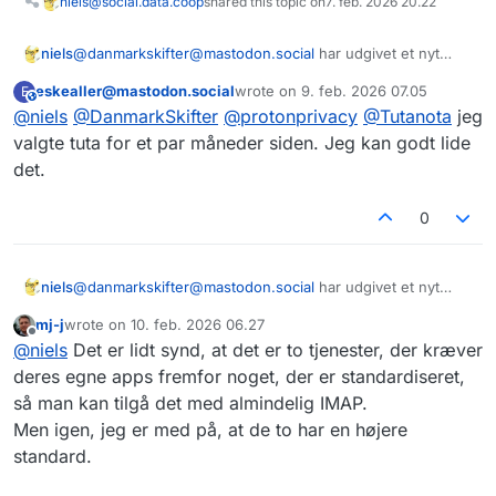
niels@social.data.coop
shared this topic on
7. feb. 2026 20.22
@
danmarkskifter@mastodon.social
har udgivet et nyt
niels
skiftekit der hjælper med at skifte mail-udbyder. De
eskealler@mastodon.social
wrote on
9. feb. 2026 07.05
E
anbefaler
@
protonprivacy@mastodon.social
og
https://danmarkskifter.dk/skiftekit-til-email/
This user is from outside of this forum
sidst redigeret af
@
niels
@
DanmarkSkifter
@
protonprivacy
@
Tutanota
jeg
@
Tutanota@mastodon.social
#DanmarkSkifter
valgte tuta for et par måneder siden. Jeg kan godt lide
det.
0
@
danmarkskifter@mastodon.social
har udgivet et nyt
niels
skiftekit der hjælper med at skifte mail-udbyder. De
mj-j
wrote on
10. feb. 2026 06.27
anbefaler
@
protonprivacy@mastodon.social
og
https://danmarkskifter.dk/skiftekit-til-email/
sidst redigeret af
Offline
@
niels
Det er lidt synd, at det er to tjenester, der kræver
@
Tutanota@mastodon.social
#DanmarkSkifter
deres egne apps fremfor noget, der er standardiseret,
så man kan tilgå det med almindelig IMAP.
Men igen, jeg er med på, at de to har en højere
standard.