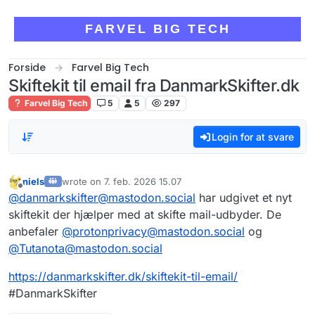
Skip to content
FARVEL BIG TECH
Forside
Farvel Big Tech
Skiftekit til email fra DanmarkSkifter.dk
Farvel Big Tech
5
5
297
Login for at svare
niels
wrote on
7. feb. 2026 15.07
sidst redigeret af
Offline
@
danmarkskifter@mastodon.social
har udgivet et nyt
skiftekit der hjælper med at skifte mail-udbyder. De
anbefaler
@
protonprivacy@mastodon.social
og
@
Tutanota@mastodon.social
https://danmarkskifter.dk/skiftekit-til-email/
#DanmarkSkifter