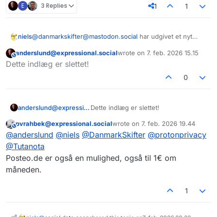
E
3 Replies
1
1
@
danmarkskifter@mastodon.social
har udgivet et nyt
niels
skiftekit der hjælper med at skifte mail-udbyder. De
anderslund@expressional.social
wrote on
7. feb. 2026 15.15
anbefaler
@
protonprivacy@mastodon.social
og
https://danmarkskifter.dk/skiftekit-til-email/
This user is from outside of this forum
sidst redigeret af
Dette indlæg er slettet!
@
Tutanota@mastodon.social
#DanmarkSkifter
0
anderslund@expressional.social
Dette indlæg er slettet!
pvrahbek@expressional.social
wrote on
7. feb. 2026 19.44
This user is from outside of this forum
sidst redigeret af
@
anderslund
@
niels
@
DanmarkSkifter
@
protonprivacy
@
Tutanota
Posteo.de er også en mulighed, også til 1€ om
måneden.
1