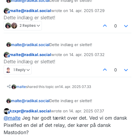
malte@radikal.social
Dette indlæg er slettet!
malte@radikal.social
wrote on
14. apr. 2025 07.29
This user is from outside of this forum
sidst redigeret af
Dette indlæg er slettet!
2 Replies
0
malte@radikal.social
Dette indlæg er slettet!
malte@radikal.social
wrote on
14. apr. 2025 07.32
This user is from outside of this forum
sidst redigeret af
Dette indlæg er slettet!
1 Reply
0
malte
shared this topic on
14. apr. 2025 07.33
malte@radikal.social
Dette indlæg er slettet!
kzxpr@radikal.social
wrote on
14. apr. 2025 07.37
This user is from outside of this forum
sidst redigeret af
@
malte
Jeg har godt tænkt over det. Ved vi om dansk
Pixelfed en del af det relay, der kører på dansk
Mastodon?