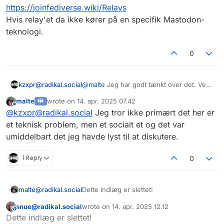
https://
joinfediverse.wiki/Relays
Hvis relay'et da ikke kører på en specifik Mastodon-
teknologi.
0
kzxpr@radikal.social
@
malte
Jeg har godt tænkt over det. Ved
vi om dansk Pixelfed en del af det relay,
malte
wrote on
14. apr. 2025 07.42
der kører på dansk Mastodon?
sidst redigeret af
Offline
@
kzxpr@radikal.social
Jeg tror ikke primært det her er
https://
joinfediverse.wiki/Relays
Hvis relay'et da ikke kører på en specifik
et teknisk problem, men et socialt et og det var
Mastodon-teknologi.
umiddelbart det jeg havde lyst til at diskutere.
1 Reply
0
malte@radikal.social
Dette indlæg er slettet!
snue@radikal.social
wrote on
14. apr. 2025 12.12
This user is from outside of this forum
sidst redigeret af
Dette indlæg er slettet!