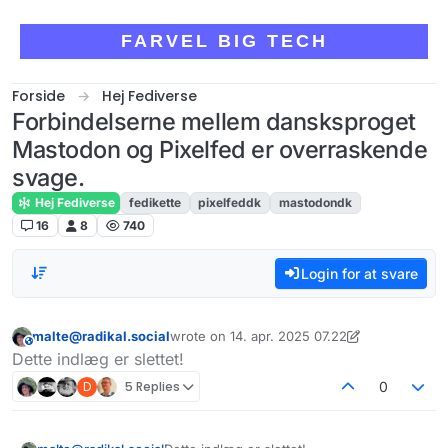
Skip to content
FARVEL BIG TECH
Forside
Hej Fediverse
Forbindelserne mellem dansksproget
Mastodon og Pixelfed er overraskende
svage.
Hej Fediverse
fedikette
pixelfeddk
mastodondk
16
8
740
Login for at svare
malte@radikal.social
wrote on
14. apr. 2025 07.22
This user is from outside of this forum
sidst redigeret af malte@radikal.social
Dette indlæg er slettet!
D
5 Replies
0