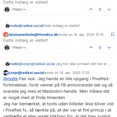
Dette indlæg er slettet!
1 Reply
0
malte@radikal.social
Dette indlæg er slettet!
dennismelhede@friendica.dk
wrote on
14. apr. 2025 15.41
D
This user is from outside of this forum
sidst redigeret af
Dette indlæg er slettet!
1 Reply
0
malte
@
kzxpr@radikal.social
Jeg tror ikke primært det her er et
teknisk problem, men et socialt et og det var umiddelbart
kzxpr@radikal.social
wrote on
14. apr. 2025 17.32
det jeg havde lyst til at diskutere.
This user is from outside of this forum
sidst redigeret af
@
malte
Fair nok. Jeg havde en lille opgang i Pixelfed-
forbindelser, fordi venner på FB annoncerede det og så
svarede jeg med et Mastodon-handle. Men måske det
er noget med at finde hinanden.
Jeg har bemærket, at toots uden billeder ikke bliver vist
i Pixelfed fx, så tænkte på, at der var et fint princip i at
vedhæfte et eller andet blikfang for, at det blev synligt