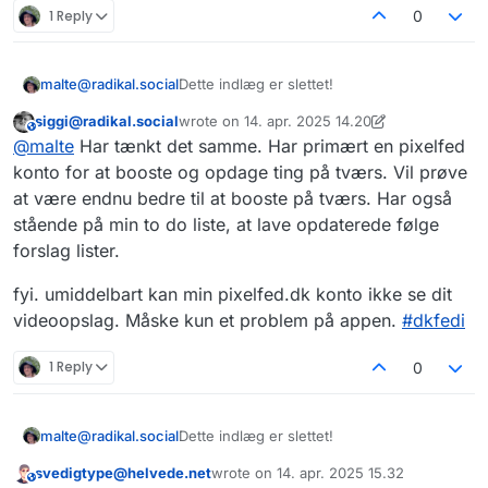
1 Reply
0
malte@radikal.social
Dette indlæg er slettet!
siggi@radikal.social
wrote on
14. apr. 2025 14.20
This user is from outside of this forum
sidst redigeret af siggi@radikal.social
@
malte
Har tænkt det samme. Har primært en pixelfed
konto for at booste og opdage ting på tværs. Vil prøve
at være endnu bedre til at booste på tværs. Har også
stående på min to do liste, at lave opdaterede følge
forslag lister.
fyi. umiddelbart kan min pixelfed.dk konto ikke se dit
videoopslag. Måske kun et problem på appen.
#
dkfedi
1 Reply
0
malte@radikal.social
Dette indlæg er slettet!
svedigtype@helvede.net
wrote on
14. apr. 2025 15.32
This user is from outside of this forum
sidst redigeret af