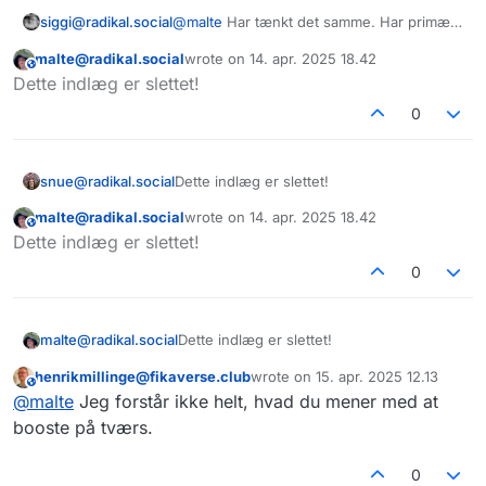
@
malte
Har tænkt det samme. Har primært
siggi@radikal.social
en pixelfed konto for at booste og opdage
malte@radikal.social
wrote on
14. apr. 2025 18.42
ting på tværs. Vil prøve at være endnu
fyi. umiddelbart kan min pixelfed.dk konto
This user is from outside of this forum
sidst redigeret af
Dette indlæg er slettet!
bedre til at booste på tværs. Har også
ikke se dit videoopslag. Måske kun et
stående på min to do liste, at lave
problem på appen.
#
dkfedi
0
opdaterede følge forslag lister.
snue@radikal.social
Dette indlæg er slettet!
malte@radikal.social
wrote on
14. apr. 2025 18.42
This user is from outside of this forum
sidst redigeret af
Dette indlæg er slettet!
0
malte@radikal.social
Dette indlæg er slettet!
henrikmillinge@fikaverse.club
wrote on
15. apr. 2025 12.13
This user is from outside of this forum
sidst redigeret af
@
malte
Jeg forstår ikke helt, hvad du mener med at
booste på tværs.
0