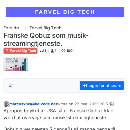
Skip to content
FARVEL BIG TECH
Forside
Farvel Big Tech
Franske Qobuz som musik-
streamingtjeneste.
Farvel Big Tech
1
1
100
Login for at svare
marcusxms@helvede.net
wrote on
27. mar. 2025 20.52
This user is from outside of this forum
sidst redigeret af marcusxms@helvede.
Apropos boykot af USA så er Franske Qobuz klart
værd at overveje som musik-streamingtjeneste.
Qobuz giver næsten 5 gange(!) så mange penge til