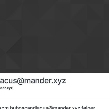
iacus@mander.xyz
der.xyz
som buboscandiacus@mander.xyz følger