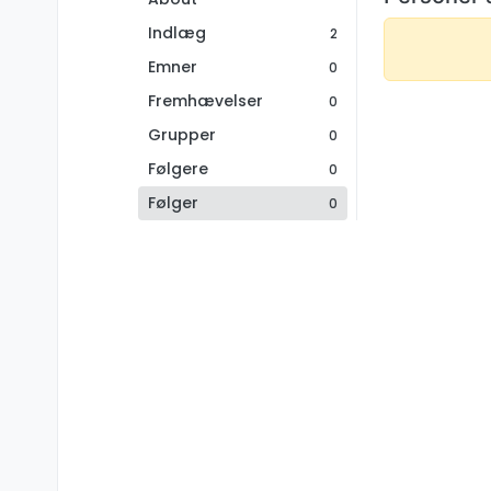
Indlæg
2
Emner
0
Fremhævelser
0
Grupper
0
Følgere
0
Følger
0