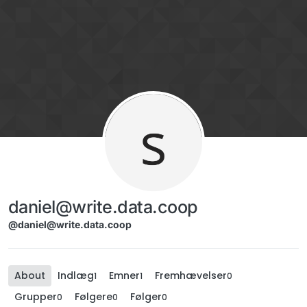
Skip to content
daniel@write.data.coop
@daniel@write.data.coop
About
Indlæg
Emner
Fremhævelser
1
1
0
Grupper
Følgere
Følger
0
0
0