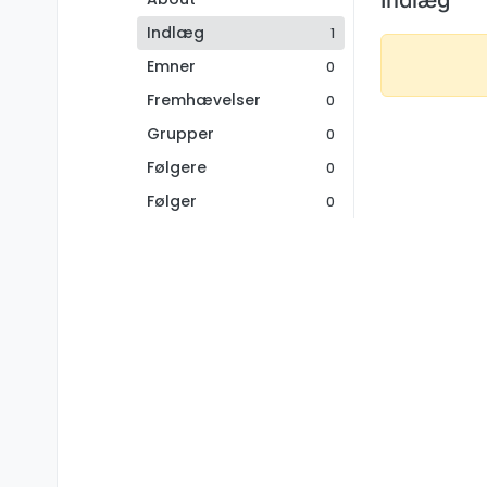
Indlæg
1
Emner
0
Fremhævelser
0
Grupper
0
Følgere
0
Følger
0