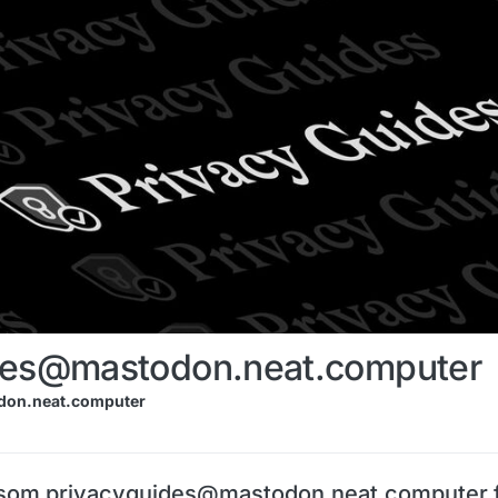
des@mastodon.neat.computer
on.neat.computer
som privacyguides@mastodon.neat.computer f