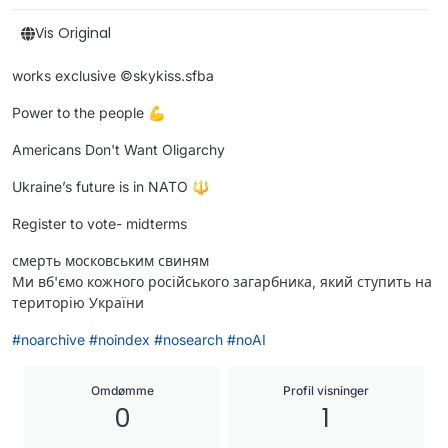
Vis Original
works exclusive ©️skykiss.sfba
Power to the people 💪
Americans Don't Want Oligarchy
Ukraine’s future is in NATO 🔱
Register to vote- midterms
смерть московським свиням
Ми вб'ємо кожного російського загарбника, який ступить на
територію України
#
noarchive
#
noindex
#
nosearch
#
noAI
Omdømme
Profil visninger
0
1