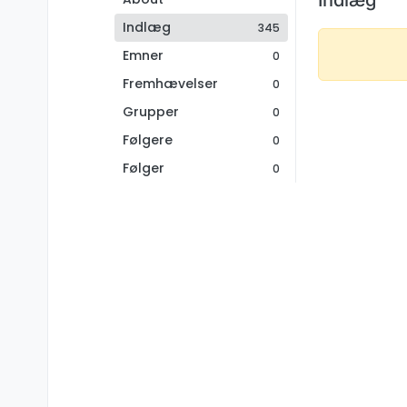
Indlæg
345
Emner
0
Fremhævelser
0
Grupper
0
Følgere
0
Følger
0