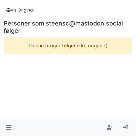
Vis Original
Personer som steensc@mastodon.social
følger
Denne bruger følger ikke nogen :(