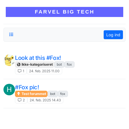
Skip to content
FARVEL BIG TECH
Log ind
Look at this #Fox!
Ikke-kategoriseret
bot
fox
1
24. feb. 2025 11.00
#Fox pic!
H
Test forummet
bot
fox
2
24. feb. 2025 14.43