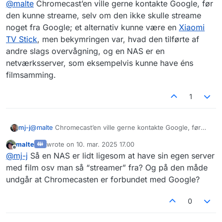
@
malte
Chromecast’en ville gerne kontakte Google, før
den kunne streame, selv om den ikke skulle streame
noget fra Google; et alternativ kunne være en
Xiaomi
TV Stick
, men bekymringen var, hvad den tilførte af
andre slags overvågning, og en NAS er en
netværksserver, som eksempelvis kunne have éns
filmsamming.
1
mj-j
@
malte
Chromecast’en ville gerne kontakte Google, før
den kunne streame, selv om den ikke skulle streame
malte
wrote on
10. mar. 2025 17.00
noget fra Google; et alternativ kunne være en
Xiaomi TV
sidst redigeret af
Offline
@
mj-j
Så en NAS er lidt ligesom at have sin egen server
Stick
, men bekymringen var, hvad den tilførte af andre
slags overvågning, og en NAS er en netværksserver, som
med film osv man så “streamer” fra? Og på den måde
eksempelvis kunne have éns filmsamming.
undgår at Chromecasten er forbundet med Google?
0