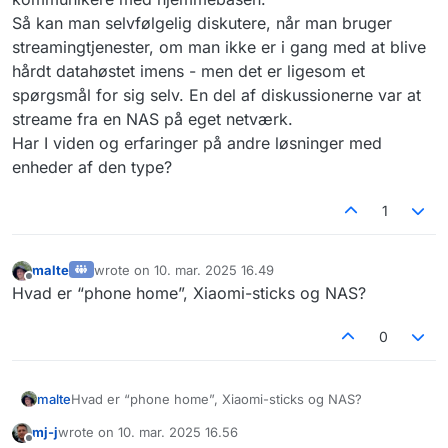
Så kan man selvfølgelig diskutere, når man bruger
streamingtjenester, om man ikke er i gang med at blive
hårdt datahøstet imens - men det er ligesom et
spørgsmål for sig selv. En del af diskussionerne var at
streame fra en NAS på eget netværk.
Har I viden og erfaringer på andre løsninger med
enheder af den type?
1
malte
wrote on
10. mar. 2025 16.49
sidst redigeret af
Offline
Hvad er “phone home”, Xiaomi-sticks og NAS?
0
malte
Hvad er “phone home”, Xiaomi-sticks og NAS?
mj-j
wrote on
10. mar. 2025 16.56
sidst redigeret af
Offline