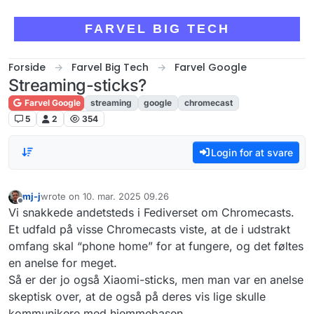
Skip to content
FARVEL BIG TECH
Forside
Farvel Big Tech
Farvel Google
Streaming-sticks?
Farvel Google
streaming
google
chromecast
5
2
354
Login for at svare
mj-j
wrote on
10. mar. 2025 09.26
sidst redigeret af
Offline
Vi snakkede andetsteds i Fediverset om Chromecasts.
Et udfald på visse Chromecasts viste, at de i udstrakt
omfang skal “phone home” for at fungere, og det føltes
en anelse for meget.
Så er der jo også Xiaomi-sticks, men man var en anelse
skeptisk over, at de også på deres vis lige skulle
kommunikere med hjemmebasen.