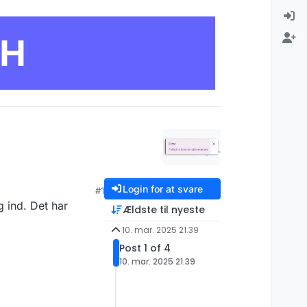
CH
Login for at svare
#1
 ind. Det har
Ældste til nyeste
10. mar. 2025 21.39
Post 1 of 4
10. mar. 2025 21.39