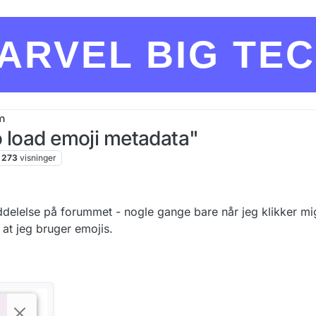
ARVEL BIG TE
m
o load emoji metadata"
273
visninger
delelse på forummet - nogle gange bare når jeg klikker mig
at jeg bruger emojis.