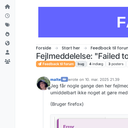
Skip to content
F
Forside
Start her
Feedback til foru
Fejlmeddelelse: "Failed t
Feedback til forum
bug
4
indlæg
3
posters
malte
wrote on
10. mar. 2025 21.39
sidst redigeret af
Jeg får nogle gange den her fejlmed
Offline
umiddelbart ikke noget at gøre med 
(Bruger firefox)