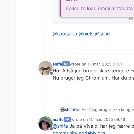
@
samsapti
@
niels
@
snue
shifa
wrote on
11. mar. 2025 01.01
sidst redigeret af
Ho! Altså jeg bruger ikke længere Fir
Offline
Nu bruger jeg Chromium. Har du pr
shifa
Ho! Altså jeg bruger ikke længer
jeg Chromium. Har du prøvet på
malte
wrote on
11. mar. 2025 09.46
sidst redigeret af
@
shifa
Ja på Vivaldi har jeg færre 
Offline
community.nodebb.org