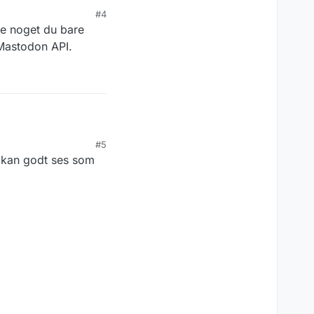
#4
e noget du bare
Mastodon API.
#5
, kan godt ses som