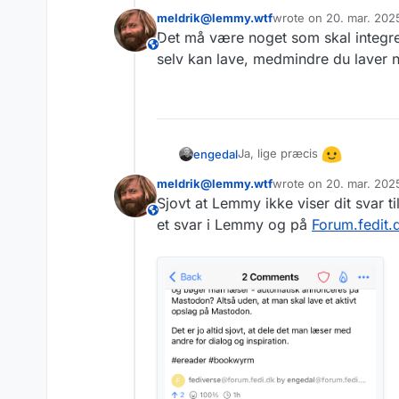
meldrik@lemmy.wtf
wrote on
20. mar. 2025
Ved du, hvordan man gør?
sidst redigeret af
Det må være noget som skal integre
This user is from outside of this forum
selv kan lave, medmindre du laver
Ja, lige præcis
engedal
meldrik@lemmy.wtf
wrote on
20. mar. 202
Ved du, hvordan man gør?
sidst redigeret af
Sjovt at Lemmy ikke viser dit svar 
This user is from outside of this forum
et svar i Lemmy og på
Forum.fedit.