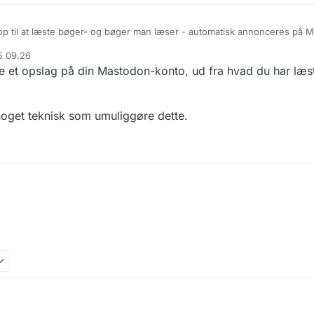
- automatisk annonceres på Mastodon? Altså uden,
slag på Mastodon.
5 09.26
 det man læser med andre for dialog og inspiration.
e et opslag på din Mastodon-konto, ud fra hvad du har læst
noget teknisk som umuliggøre dette.