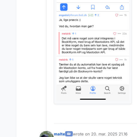
malte
wrote on
20. mar. 2025 21.16
sidst redigeret af