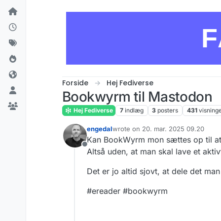
Skip to content
F
Forside
Hej Fediverse
Bookwyrm til Mastodon
Hej Fediverse
7
indlæg
3
posters
431
visning
engedal
wrote on
20. mar. 2025 09.20
sidst redigeret af
Kan BookWyrm mon sættes op til at
Offline
Altså uden, at man skal lave et akt
Det er jo altid sjovt, at dele det ma
#ereader #bookwyrm