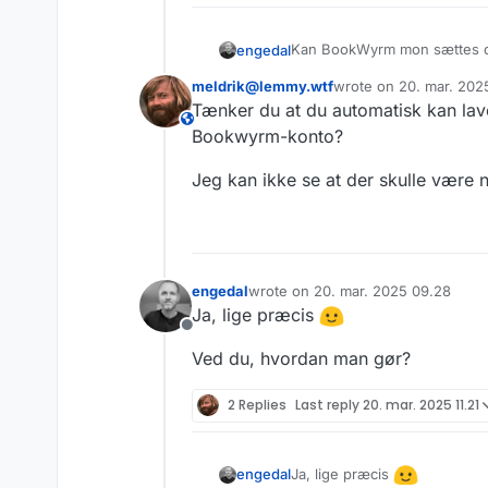
Kan BookWyrm mon sættes op til at læste bøger- og bøger man læser 
engedal
at man skal lave et aktivt op
meldrik@lemmy.wtf
wrote on
20. mar. 202
Det er jo altid sjovt, at dele
sidst redigeret af
Tænker du at du automatisk kan lav
This user is from outside of this forum
#ereader #bookwyrm
Bookwyrm-konto?
Jeg kan ikke se at der skulle være 
engedal
wrote on
20. mar. 2025 09.28
sidst redigeret af
Ja, lige præcis
Offline
Ved du, hvordan man gør?
2 Replies
Last reply
20. mar. 2025 11.21
Ja, lige præcis
engedal