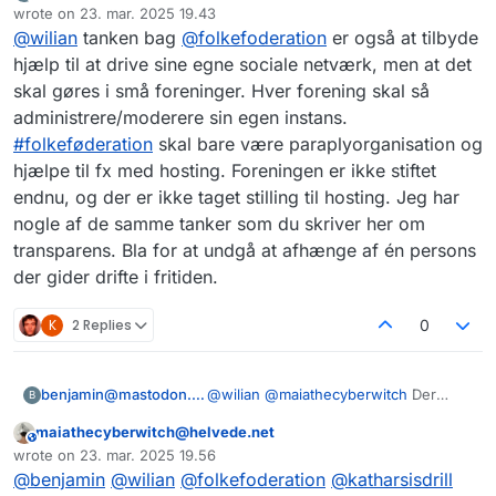
wrote on
23. mar. 2025 19.43
skal slå os sammen, eller i hvert fald
sidst redigeret af
@
wilian
tanken bag
@
folkefoderation
er også at tilbyde
koordinere. Hvad mener du
@
katharsisdrill
?
hjælp til at drive sine egne sociale netværk, men at det
skal gøres i små foreninger. Hver forening skal så
administrere/moderere sin egen instans.
#
folkeføderation
skal bare være paraplyorganisation og
hjælpe til fx med hosting. Foreningen er ikke stiftet
endnu, og der er ikke taget stilling til hosting. Jeg har
nogle af de samme tanker som du skriver her om
transparens. Bla for at undgå at afhænge af én persons
der gider drifte i fritiden.
K
2 Replies
0
benjamin@mastodon.lyng.space
@
wilian
@
maiathecyberwitch
Der
B
lyder til at være et overlap imellem jer
maiathecyberwitch@helvede.net
og os i
@
folkefoderation
Måske vi
This user is from outside of this forum
wrote on
23. mar. 2025 19.56
skal slå os sammen, eller i hvert fald
sidst redigeret af
@
benjamin
@
wilian
@
folkefoderation
@
katharsisdrill
koordinere. Hvad mener du