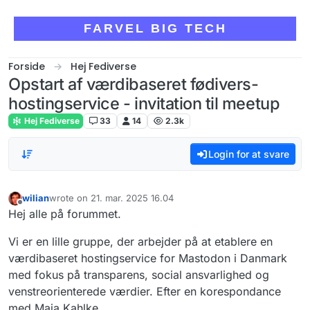
Skip to content
FARVEL BIG TECH
Forside
Hej Fediverse
Opstart af værdibaseret fødivers-
hostingservice - invitation til meetup
Hej Fediverse
33
14
2.3k
Login for at svare
wilian
wrote on
21. mar. 2025 16.04
sidst redigeret af
Offline
Hej alle på forummet.
Vi er en lille gruppe, der arbejder på at etablere en
værdibaseret hostingservice for Mastodon i Danmark
med fokus på transparens, social ansvarlighed og
venstreorienterede værdier. Efter en korespondance
med Maia Kahlke