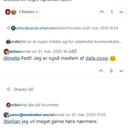
2 Replies
1
wilian@social.wilian.me
shared this topic on
21. mar. 2025 16.43
W
malte
Det er et super initiativ og for udadrettet kommunikation
fylder Mastodon en masse. Tagger lige
wilian
wrote on
21. mar. 2025 16.44
@
datacoop@social.data.coop
hvor vi også har diskuteret
sidst redigeret af wilian
Offline
@
malte
Fedt! Jeg er også medlem af
data.coop
nogle lignende idéer.
0
Shares (4)
Hej alle på forummet.
wilian
awvc@mastodon.social
wrote on
21. mar. 2025 17.02
Vi er en lille gruppe, der arbejder på at etablere en
This user is from outside of this forum
sidst redigeret af
@
wilian
jeg vil meget gerne høre nærmere.
værdibaseret hostingservice for Mastodon i Danmark
med fokus på transparens, social ansvarlighed og
Vores idéer indtil videre: