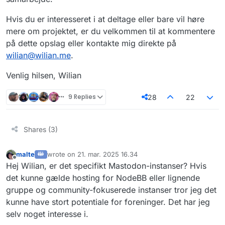
Hvis du er interesseret i at deltage eller bare vil høre
mere om projektet, er du velkommen til at kommentere
på dette opslag eller kontakte mig direkte på
wilian@wilian.me
.
Venlig hilsen, Wilian
9 Replies
28
22
Shares (3)
malte
wrote on
21. mar. 2025 16.34
sidst redigeret af
Offline
Hej Wilian, er det specifikt Mastodon-instanser? Hvis
det kunne gælde hosting for NodeBB eller lignende
gruppe og community-fokuserede instanser tror jeg det
kunne have stort potentiale for foreninger. Det har jeg
selv noget interesse i.