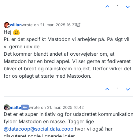
1
wilian
wrote on
21. mar. 2025 16.37
sidst redigeret af wilian
Offline
Hej
Pt. er det specifikt Mastodon vi arbejder på. På sigt vil
vi gerne udvide.
Det kommer blandt andet af overvejelser om, at
Mastodon har en bred appel. Vi ser gerne at fødiverset
bliver et bredt og mainstream projekt. Derfor virker det
for os oplagt at starte med Mastodon.
1
malte
wrote on
21. mar. 2025 16.42
sidst redigeret af
Offline
Det er et super initiativ og for udadrettet kommunikation
fylder Mastodon en masse. Tagger lige
@
datacoop@social.data.coop
hvor vi også har
diskuteret nogle lignende idéer.