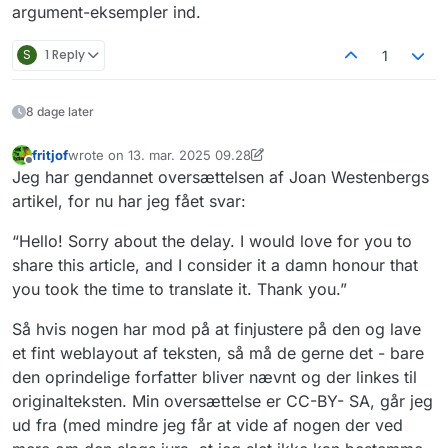
argument-eksempler ind.
S
1 Reply
1
8 dage later
fritjof
wrote on
13. mar. 2025 09.28
sidst redigeret af fritjof
Offline
Jeg har gendannet oversættelsen af Joan Westenbergs
artikel, for nu har jeg fået svar:
“Hello! Sorry about the delay. I would love for you to
share this article, and I consider it a damn honour that
you took the time to translate it. Thank you.”
Så hvis nogen har mod på at finjustere på den og lave
et fint weblayout af teksten, så må de gerne det - bare
den oprindelige forfatter bliver nævnt og der linkes til
originalteksten. Min oversættelse er CC-BY- SA, går jeg
ud fra (med mindre jeg får at vide af nogen der ved