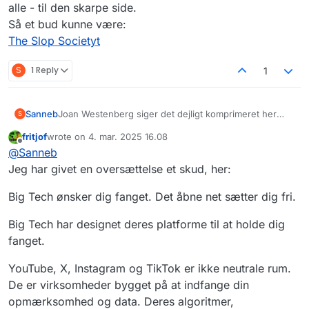
ref=the-westenberg-letter-newsletter
alle - til den skarpe side.
Så et bud kunne være:
The Slop Societyt
S
1 Reply
1
Sanneb
Joan Westenberg siger det dejligt komprimeret her
S
synes jeg. Den kunne man måske
fritjof
wrote on
4. mar. 2025 16.08
oversætte/komprimere?
sidst redigeret af
Offline
@
Sanneb
https://www.joanwestenberg.com/big-tech-wants-
you-trapped-the-open-web-sets-you-free-2/?
Jeg har givet en oversættelse et skud, her:
ref=the-westenberg-letter-newsletter
Big Tech ønsker dig fanget. Det åbne net sætter dig fri.
Big Tech har designet deres platforme til at holde dig
fanget.
YouTube, X, Instagram og TikTok er ikke neutrale rum.
De er virksomheder bygget på at indfange din
opmærksomhed og data. Deres algoritmer,