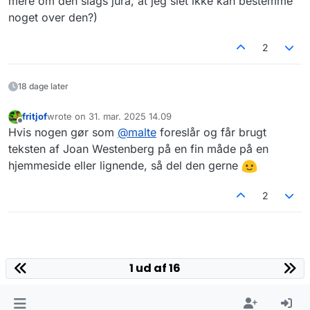
mere om den slags jura, at jeg slet ikke kan bestemme
noget over den?)
2
18 dage later
fritjof
wrote on
31. mar. 2025 14.09
sidst redigeret af
Offline
Hvis nogen gør som
@
malte
foreslår og får brugt
teksten af Joan Westenberg på en fin måde på en
hjemmeside eller lignende, så del den gerne
2
1 ud af 16