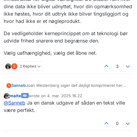
dine data ikke bliver udnyttet, hvor din opmærksomhed
ikke høstes, hvor dit udtryk ikke bliver tingsliggjort og
hvor had ikke er et nøgleprodukt.
De vedligeholder kerneprincippet om at teknologi bør
udvide frihed snarere end begrænse den.
Vælg uafhængighed, vælg det åbne net.
S
2 Replies
3
Sanneb
Joan Westenberg siger det dejligt komprimeret her
S
synes jeg. Den kunne man måske
malte
wrote on
4. mar. 2025 16.22
oversætte/komprimere?
sidst redigeret af
Offline
@
Sanneb
Ja en dansk udgave af sådan en tekst ville
https://www.joanwestenberg.com/big-tech-wants-
you-trapped-the-open-web-sets-you-free-2/?
være perfekt.
ref=the-westenberg-letter-newsletter
0