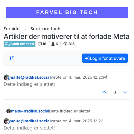
Skip to content
FARVEL BIG TECH
Forside
Snak om tech
Artikler der motiverer til at forlade Meta
Snak om tech
16
6
815
Login for at svare
malte@radikal.social
wrote on
4. mar. 2025 12.20
This user is from outside of this forum
sidst redigeret af malte
Dette indlæg er slettet!
0
malte@radikal.social
Dette indlæg er slettet!
malte@radikal.social
wrote on
4. mar. 2025 12.20
This user is from outside of this forum
sidst redigeret af
Dette indlæg er slettet!