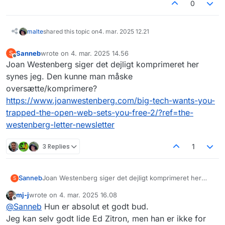
0
malte
shared this topic on
4. mar. 2025 12.21
Sanneb
wrote on
4. mar. 2025 14.56
S
sidst redigeret af
Offline
Joan Westenberg siger det dejligt komprimeret her
synes jeg. Den kunne man måske
oversætte/komprimere?
https://www.joanwestenberg.com/big-tech-wants-you-
trapped-the-open-web-sets-you-free-2/?ref=the-
westenberg-letter-newsletter
3 Replies
1
Sanneb
Joan Westenberg siger det dejligt komprimeret her
S
synes jeg. Den kunne man måske
mj-j
wrote on
4. mar. 2025 16.08
oversætte/komprimere?
sidst redigeret af
Offline
@
Sanneb
Hun er absolut et godt bud.
https://www.joanwestenberg.com/big-tech-wants-
you-trapped-the-open-web-sets-you-free-2/?
Jeg kan selv godt lide Ed Zitron, men han er ikke for