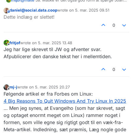
fritjof
@
malte
Ja. Måske er det også god form at spørge Joan
Udviklerne på det åbne net bygger ikke hurtigere, mere
Westberg om lov til at udbrede den på dansk?
afhængighedsskabede oplevelser. De bygger
daniel@social.data.coop
wrote on
5. mar. 2025 09.51
infrastruktur for digital værdighed. De skaber rum hvor
De vedligeholder kerneprincippet om at teknologi bør
This user is from outside of this forum
sidst redigeret af
Dette indlæg er slettet!
dine data ikke bliver udnyttet, hvor din opmærksomhed
udvide frihed snarere end begrænse den.
ikke høstes, hvor dit udtryk ikke bliver tingsliggjort og
Vælg uafhængighed, vælg det åbne net.
0
hvor had ikke er et nøgleprodukt.
fritjof
wrote on
5. mar. 2025 13.48
sidst redigeret af
Offline
Jeg har lige skrevet til JW og afventer svar.
Afpublicerer den danske tekst her i mellemtiden.
0
mj-j
wrote on
5. mar. 2025 20.27
sidst redigeret af
Offline
Følgende artikel er fra Forbes om Linux:
4 Big Reasons To Quit Windows And Try Linux In 2025
… Men jeg synes, at Evangelho (som har skrevet, sagt
og optaget enormt meget om Linux) rammer noget i
formen, som ville egne sig rigtigt godt til en væk-fra-
Meta-artikel. Indledning, sæt præmis, Læg nogle gode