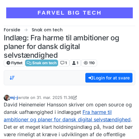
Skip to content
FARVEL BIG TECH
Forside
Snak om tech
Indlæg: Fra harme til ambitioner og
planer for dansk digital
selvstændighed
Flyttet
Snak om tech
1
1
110
Login for at svare
mj-j
wrote on
31. mar. 2025 11.36
sidst redigeret af mj-j
Offline
David Heinemeier Hansson skriver om open source og
dansk uafhængighed i indlægget
Fra harme til
ambitioner og planer for dansk digital selvstændighed
.
Det er et meget klart holdningsindlæg på, hvad det bør
være rimeligt at kræve i udviklingen af de offentlige