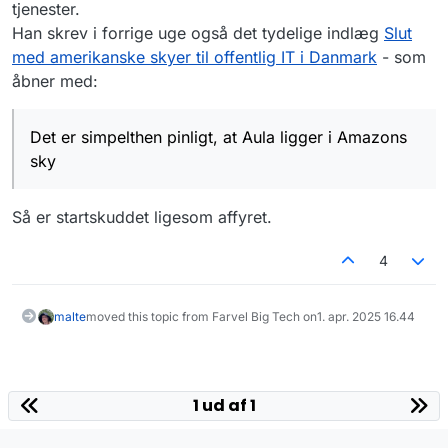
tjenester.
Han skrev i forrige uge også det tydelige indlæg
Slut
med amerikanske skyer til offentlig IT i Danmark
- som
åbner med:
Det er simpelthen pinligt, at Aula ligger i Amazons
sky
Så er startskuddet ligesom affyret.
4
malte
moved this topic from Farvel Big Tech on
1. apr. 2025 16.44
1 ud af 1