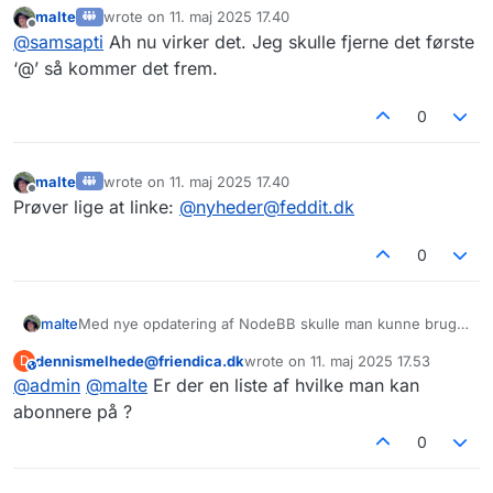
‘community’ på Lemmy, eller en gruppe på Friendica.
malte
wrote on
11. maj 2025 17.40
På NodeBB hedder det så en kategori.
@
malte
jeg kan abonnere på f.eks.
sidst redigeret af
Offline
@
samsapti
Ah nu virker det. Jeg skulle fjerne det første
@
nyheder@feddit.dk
herfra ved at søge på
“
nyheder@feddit.dk
” under World.
‘@’ så kommer det frem.
0
malte
wrote on
11. maj 2025 17.40
sidst redigeret af
Offline
Prøver lige at linke:
@
nyheder@feddit.dk
0
Med nye opdatering af NodeBB skulle man kunne bruge
malte
kategorier på andre instanser her i forummet. Det skulle
dennismelhede@friendica.dk
wrote on
11. maj 2025 17.53
D
give bedre integration til Lemmy, Friendica og andre
https://forum.fedi.dk/topic/0fdf0b27-15dc-445f-8a1e-
This user is from outside of this forum
sidst redigeret af
@
admin
@
malte
Er der en liste af hvilke man kan
forumlignende teknologier. Når
@
admin
har opdateret,
62033963dc3c/nodebb-v4.3.0-remote-categories-are-
vil jeg gerne prøve her.
a-go
abonnere på ?
0