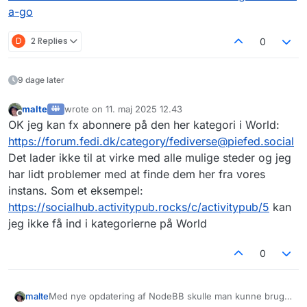
a-go
D
2 Replies
0
9 dage later
malte
wrote on
11. maj 2025 12.43
sidst redigeret af
Offline
OK jeg kan fx abonnere på den her kategori i World:
https://forum.fedi.dk/category/fediverse@piefed.social
Det lader ikke til at virke med alle mulige steder og jeg
har lidt problemer med at finde dem her fra vores
instans. Som et eksempel:
https://socialhub.activitypub.rocks/c/activitypub/5
kan
jeg ikke få ind i kategorierne på World
0
Med nye opdatering af NodeBB skulle man kunne bruge
malte