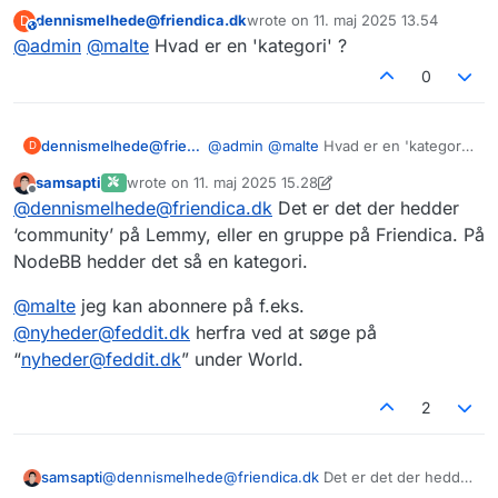
kategorier på andre instanser her i forummet. Det skulle
dennismelhede@friendica.dk
wrote on
11. maj 2025 13.54
D
give bedre integration til Lemmy, Friendica og andre
https://forum.fedi.dk/topic/0fdf0b27-15dc-445f-8a1e-
This user is from outside of this forum
sidst redigeret af
@
admin
@
malte
Hvad er en 'kategori' ?
forumlignende teknologier. Når
@
admin
har opdateret,
62033963dc3c/nodebb-v4.3.0-remote-categories-are-
vil jeg gerne prøve her.
a-go
0
dennismelhede@friendica.dk
@
admin
@
malte
Hvad er en 'kategori'
D
?
samsapti
wrote on
11. maj 2025 15.28
sidst redigeret af samsapti
Offline
@
dennismelhede@friendica.dk
Det er det der hedder
‘community’ på Lemmy, eller en gruppe på Friendica. På
NodeBB hedder det så en kategori.
@
malte
jeg kan abonnere på f.eks.
@
nyheder@feddit.dk
herfra ved at søge på
“
nyheder@feddit.dk
” under World.
2
@
dennismelhede@friendica.dk
Det er det der hedder
samsapti