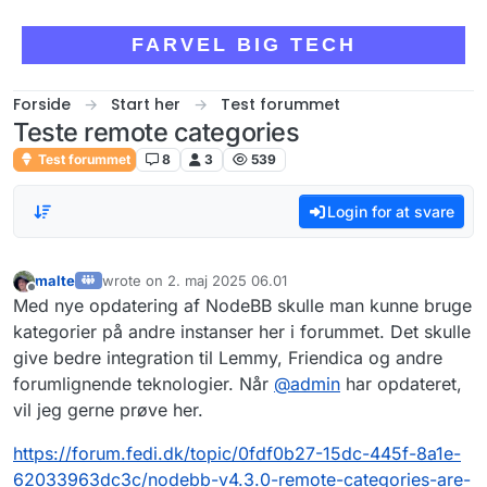
Skip to content
FARVEL BIG TECH
Forside
Start her
Test forummet
Teste remote categories
Test forummet
8
3
539
Login for at svare
malte
wrote on
2. maj 2025 06.01
sidst redigeret af
Offline
Med nye opdatering af NodeBB skulle man kunne bruge
kategorier på andre instanser her i forummet. Det skulle
give bedre integration til Lemmy, Friendica og andre
forumlignende teknologier. Når
@
admin
har opdateret,
vil jeg gerne prøve her.
https://forum.fedi.dk/topic/0fdf0b27-15dc-445f-8a1e-
62033963dc3c/nodebb-v4.3.0-remote-categories-are-