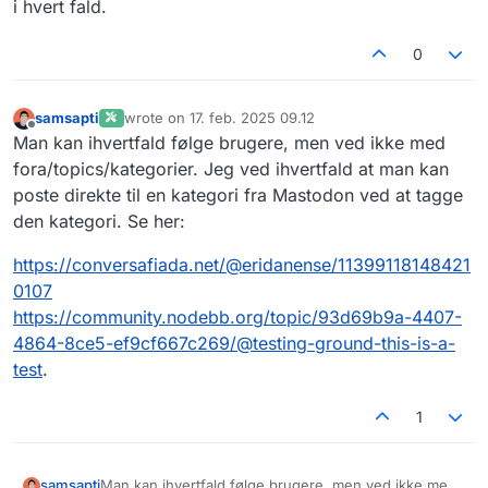
i hvert fald.
0
samsapti
wrote on
17. feb. 2025 09.12
sidst redigeret af
Offline
Man kan ihvertfald følge brugere, men ved ikke med
fora/topics/kategorier. Jeg ved ihvertfald at man kan
poste direkte til en kategori fra Mastodon ved at tagge
den kategori. Se her:
https://conversafiada.net/@eridanense/11399118148421
0107
https://community.nodebb.org/topic/93d69b9a-4407-
4864-8ce5-ef9cf667c269/@testing-ground-this-is-a-
test
.
1
Man kan ihvertfald følge brugere, men ved ikke med
samsapti