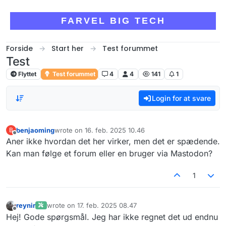
Skip to content
FARVEL BIG TECH
Forside
Start her
Test forummet
Test
Flyttet
Test forummet
4
4
141
1
Login for at svare
benjaoming
wrote on
16. feb. 2025 10.46
B
sidst redigeret af
Offline
Aner ikke hvordan det her virker, men det er spædende.
Kan man følge et forum eller en bruger via Mastodon?
1
reynir
wrote on
17. feb. 2025 08.47
sidst redigeret af
Offline
Hej! Gode spørgsmål. Jeg har ikke regnet det ud endnu