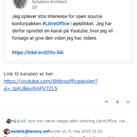
Link til kanalen er her:
https://youtube.com/@libreofficeskolen?
si=_tpKJBex0mPV7ZL5
4
Leif, som har været meget aktiv omkring LibreOffice, har
mj-j
startet et projekt -
meldrik@lemmy.wtf
wrote on
11. maj 2025 13.53
Link til kanalen er her:
This user is from outside of this forum
sidst redigeret af