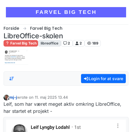
Skip to content
FARVEL BIG TECH
Forside
Farvel Big Tech
LibreOffice-skolen
Farvel Big Tech
libreoffice
2
2
189
Login for at svare
mj-j
wrote on
11. maj 2025 13.44
sidst redigeret af
Offline
Leif, som har været meget aktiv omkring LibreOffice,
har startet et projekt -