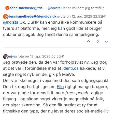
dennismelhede@friendica.dk
@
holsta
Det er vel som jeg forstår det,
D
en løsning på at have en unik
dennismelhede@friendica.dk
wrote on
12. apr. 2025 22.52
D
userhandle, som man kan benytte
This user is from outside of this forum
sidst redigeret af dennismelhede@f
@
holsta
Ok, DSNP kan endnu ikke kommunikere på
som sin id på flere forskellige
netværk. Og DSNP, er det ikke en
tværs af platforme, men jeg kan godt lide at bruger
protokol til at tale imellem sociale
data er ens eget. Jeg fandt denne sammenligning:
netværk, ligesom vi gør med
0
ActivityPub ?
mj-j
wrote on
13. apr. 2025 05.55
sidst redigeret af mj-j
Offline
Jeg prøvede den, da den var forholdsvist ny. Jeg tror,
at det var i forbindelse med at
identi.ca
lukkede, at vi
søgte noget nyt. En del gik på MeWe.
Der var ikke noget i vejen med den som udgangspunkt.
Den fik dog hurtigt ligesom
Ello
rigtigt mange brugere,
der var glade for dens lidt mere
free speech
-agtige
tilgang - og sådan noget virker jo magnetisk på folk,
der siger skøre ting. Så den fik hurtigt et ry for at
tiltrække den type, der nu lever deres socialt-medie-liv