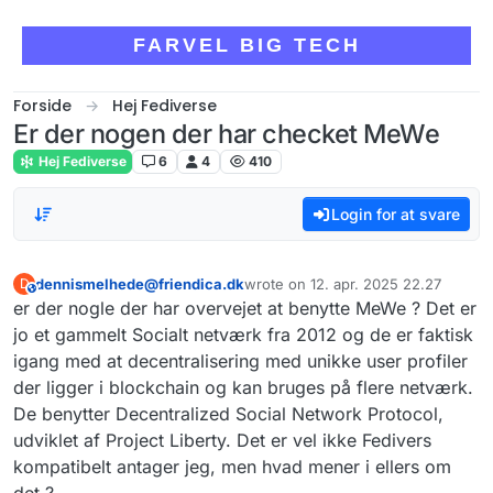
Skip to content
FARVEL BIG TECH
Forside
Hej Fediverse
Er der nogen der har checket MeWe
Hej Fediverse
6
4
410
Login for at svare
dennismelhede@friendica.dk
wrote on
12. apr. 2025 22.27
D
This user is from outside of this forum
sidst redigeret af
er der nogle der har overvejet at benytte MeWe ? Det er
jo et gammelt Socialt netværk fra 2012 og de er faktisk
igang med at decentralisering med unikke user profiler
der ligger i blockchain og kan bruges på flere netværk.
De benytter Decentralized Social Network Protocol,
udviklet af Project Liberty. Det er vel ikke Fedivers
kompatibelt antager jeg, men hvad mener i ellers om