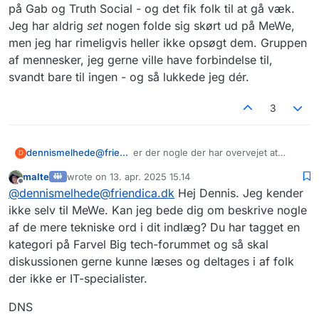
på Gab og Truth Social - og det fik folk til at gå væk.
Jeg har aldrig
set
nogen folde sig skørt ud på MeWe,
men jeg har rimeligvis heller ikke opsøgt dem. Gruppen
af mennesker, jeg gerne ville have forbindelse til,
svandt bare til ingen - og så lukkede jeg dér.
3
dennismelhede@friendica.dk
er der nogle der har overvejet at
D
benytte MeWe ? Det er jo et gammelt
malte
wrote on
13. apr. 2025 15.14
Socialt netværk fra 2012 og de er
sidst redigeret af
Offline
@
dennismelhede@friendica.dk
Hej Dennis. Jeg kender
faktisk igang med at decentralisering
med unikke user profiler der ligger i
ikke selv til MeWe. Kan jeg bede dig om beskrive nogle
blockchain og kan bruges på flere
af de mere tekniske ord i dit indlæg? Du har tagget en
netværk. De benytter Decentralized
kategori på Farvel Big tech-forummet og så skal
Social Network Protocol, udviklet af
diskussionen gerne kunne læses og deltages i af folk
Project Liberty. Det er vel ikke
Fedivers kompatibelt antager jeg, men
der ikke er IT-specialister.
hvad mener i ellers om det ?
DNS