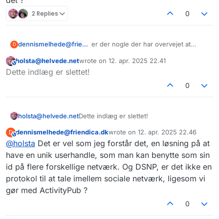
det ?
2 Replies
0
dennismelhede@friendica.dk
er der nogle der har overvejet at
D
benytte MeWe ? Det er jo et gammelt
holsta@helvede.net
wrote on
12. apr. 2025 22.41
Socialt netværk fra 2012 og de er
This user is from outside of this forum
sidst redigeret af
Dette indlæg er slettet!
faktisk igang med at decentralisering
med unikke user profiler der ligger i
0
blockchain og kan bruges på flere
netværk. De benytter Decentralized
Social Network Protocol, udviklet af
holsta@helvede.net
Dette indlæg er slettet!
Project Liberty. Det er vel ikke
Fedivers kompatibelt antager jeg, men
dennismelhede@friendica.dk
wrote on
12. apr. 2025 22.46
D
This user is from outside of this forum
sidst redigeret af
hvad mener i ellers om det ?
@
holsta
Det er vel som jeg forstår det, en løsning på at
have en unik userhandle, som man kan benytte som sin
id på flere forskellige netværk. Og DSNP, er det ikke en
protokol til at tale imellem sociale netværk, ligesom vi
gør med ActivityPub ?
0