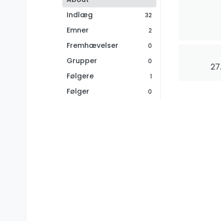
Indlæg
32
Emner
2
Fremhævelser
0
Grupper
0
27
Følgere
1
Følger
0