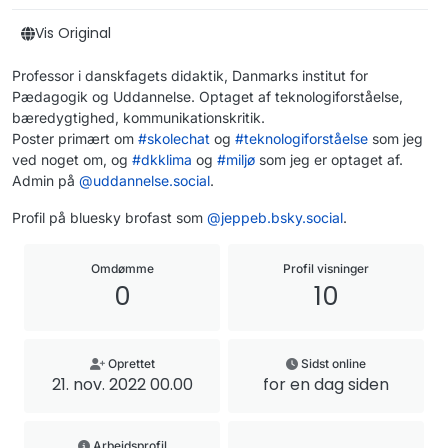
Vis Original
Professor i danskfagets didaktik, Danmarks institut for
Pædagogik og Uddannelse. Optaget af teknologiforståelse,
bæredygtighed, kommunikationskritik.
Poster primært om
#
skolechat
og
#
teknologiforståelse
som jeg
ved noget om, og
#
dkklima
og
#
miljø
som jeg er optaget af.
Admin på
@
uddannelse.social
.
Profil på bluesky brofast som
@
jeppeb.bsky.social
.
Omdømme
Profil visninger
0
10
Oprettet
Sidst online
21. nov. 2022 00.00
for en dag siden
Arbejdsprofil