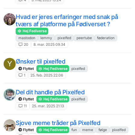
Hvad er jeres erfaringer med snak på
tværs af platforme på Fødiverset ?
Hej Fediverse
mastodon
lemmy
pixelfed
peertube
føderation
20
8. mar. 2025 09.34
Ønsker til pixelfed
Y
Flyttet
Hej Fediverse
pixelfed
1
25. feb. 2025 22.06
Del dit handle på Pixelfed
Flyttet
Hej Fediverse
pixelfed
11
25. mar. 2025 21.13
Sjove meme tråder på Pixelfed
Flyttet
Hej Fediverse
fun
meme
følge
pixelfed