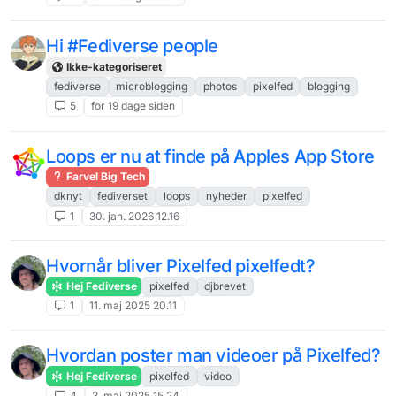
Hi #Fediverse people
Ikke-kategoriseret
fediverse
microblogging
photos
pixelfed
blogging
5
for 19 dage siden
Loops er nu at finde på Apples App Store
Farvel Big Tech
dknyt
fediverset
loops
nyheder
pixelfed
1
30. jan. 2026 12.16
Hvornår bliver Pixelfed pixelfedt?
Hej Fediverse
pixelfed
djbrevet
1
11. maj 2025 20.11
Hvordan poster man videoer på Pixelfed?
Hej Fediverse
pixelfed
video
4
3. maj 2025 15.24