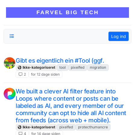
Skip to content
FARVEL BIG TECH
Log ind
Gibt es eigentlich ein #Tool (ggf.
Ikke-kategoriseret
tool
pixelfed
migration
2
for 12 dage siden
We built a clever AI filter feature into
Loops where content or posts can be
labeled as AI, and every member of our
community can opt to hide all AI content
from feeds (across web + mobile).
Ikke-kategoriseret
pixelfed
protecthumancre
4
for 14 dage siden