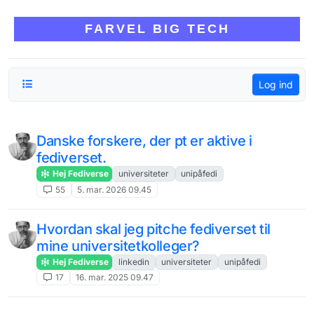
Skip to content
FARVEL BIG TECH
Log ind
Danske forskere, der pt er aktive i
fediverset.
Hej Fediverse
universiteter
unipåfedi
55
5. mar. 2026 09.45
Hvordan skal jeg pitche fediverset til
mine universitetkolleger?
Hej Fediverse
linkedin
universiteter
unipåfedi
17
16. mar. 2025 09.47