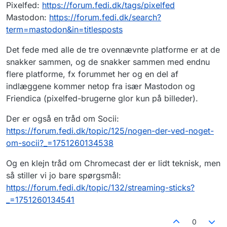
Pixelfed:
https://forum.fedi.dk/tags/pixelfed
Mastodon:
https://forum.fedi.dk/search?
term=mastodon&in=titlesposts
Det fede med alle de tre ovennævnte platforme er at de
snakker sammen, og de snakker sammen med endnu
flere platforme, fx forummet her og en del af
indlæggene kommer netop fra især Mastodon og
Friendica (pixelfed-brugerne glor kun på billeder).
Der er også en tråd om Socii:
https://forum.fedi.dk/topic/125/nogen-der-ved-noget-
om-socii?_=1751260134538
Og en klejn tråd om Chromecast der er lidt teknisk, men
så stiller vi jo bare spørgsmål:
https://forum.fedi.dk/topic/132/streaming-sticks?
_=1751260134541
0