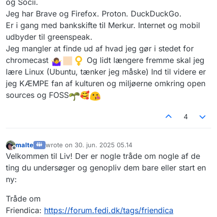
og Socii.
Jeg har Brave og Firefox. Proton. DuckDuckGo.
Er i gang med bankskifte til Merkur. Internet og mobil
udbyder til greenspeak.
Jeg mangler at finde ud af hvad jeg gør i stedet for
chromecast
️ Og lidt længere fremme skal jeg
lære Linux (Ubuntu, tænker jeg måske) Ind til videre er
jeg KÆMPE fan af kulturen og miljøerne omkring open
sources og FOSS
🥰
4
malte
wrote on
30. jun. 2025 05.14
sidst redigeret af
Offline
Velkommen til Liv! Der er nogle tråde om nogle af de
ting du undersøger og genopliv dem bare eller start en
ny:
Tråde om
Friendica:
https://forum.fedi.dk/tags/friendica