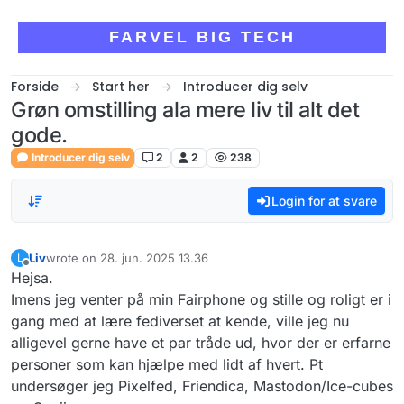
Skip to content
FARVEL BIG TECH
Forside
Start her
Introducer dig selv
Grøn omstilling ala mere liv til alt det
gode.
Introducer dig selv
2
2
238
Login for at svare
Liv
wrote on
28. jun. 2025 13.36
L
sidst redigeret af
Offline
Hejsa.
Imens jeg venter på min Fairphone og stille og roligt er i
gang med at lære fediverset at kende, ville jeg nu
alligevel gerne have et par tråde ud, hvor der er erfarne
personer som kan hjælpe med lidt af hvert. Pt
undersøger jeg Pixelfed, Friendica, Mastodon/Ice-cubes