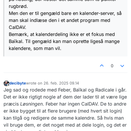
rugbrød.
Men den er til gengæld bare en kalender-server, så
man skal indlæse den i et andet program med
CalDAV.
Bemærk, at kalenderdeling ikke er et fokus med
Baïkal. Til gengæld kan man oprette ligeså mange
kalendere, som man vil.
0
decibyte
wrote on
26. feb. 2025 09.14
sidst redigeret af
Offline
Jeg sad og rodede med Feber, Baïkal og Radicale i går.
Det er ikke rigtigt nogle af dem der lader til at være lige
præcis
Løsningen
. Feber har ingen CalDAV. De to andre
er ikke bygget til at flere brugere (med hvert sit login)
kan tilgå og redigere de samme kalendre. Så hvis man
vil bruge dem, er det noget med at dele login, og det er