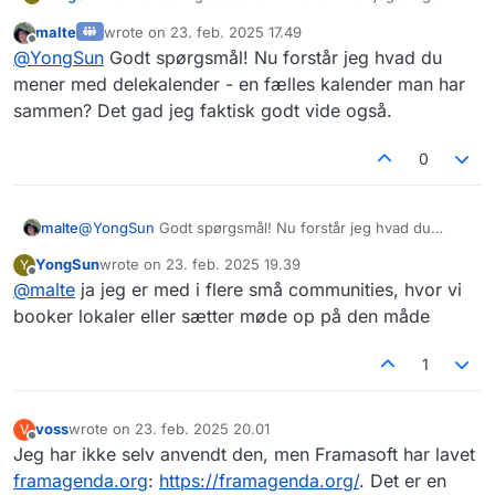
ikke outlook der skal synkroniseres - men har mange
malte
wrote on
23. feb. 2025 17.49
calendere der deles med forskellige brugergrupper
sidst redigeret af
Offline
@
YongSun
Godt spørgsmål! Nu forstår jeg hvad du
… hvor vi booker loklaer, sætter fælles møder ind
etc.?
mener med delekalender - en fælles kalender man har
sammen? Det gad jeg faktisk godt vide også.
0
malte
@
YongSun
Godt spørgsmål! Nu forstår jeg hvad du
mener med delekalender - en fælles kalender man har
YongSun
wrote on
23. feb. 2025 19.39
Y
sammen? Det gad jeg faktisk godt vide også.
sidst redigeret af
Offline
@
malte
ja jeg er med i flere små communities, hvor vi
booker lokaler eller sætter møde op på den måde
1
voss
wrote on
23. feb. 2025 20.01
V
sidst redigeret af
Offline
Jeg har ikke selv anvendt den, men Framasoft har lavet
framagenda.org
:
https://framagenda.org/
. Det er en