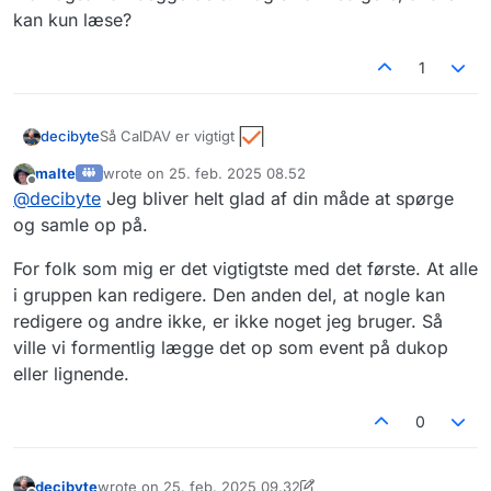
kan kun læse?
1
Så CalDAV er vigtigt
decibyte
malte
wrote on
25. feb. 2025 08.52
Hvad med redigering: Skal en enkelt kalender også
sidst redigeret af
Offline
@
decibyte
Jeg bliver helt glad af din måde at spørge
kunne redigeres af mere end 1 person, eller er det
nok at den bare kan deles med andre? Og er det
og samle op på.
vigtigt at man også kan begge dele: Nogle kan
redigere, andre kan kun læse?
For folk som mig er det vigtigtste med det første. At alle
i gruppen kan redigere. Den anden del, at nogle kan
redigere og andre ikke, er ikke noget jeg bruger. Så
ville vi formentlig lægge det op som event på dukop
eller lignende.
0
decibyte
wrote on
25. feb. 2025 09.32