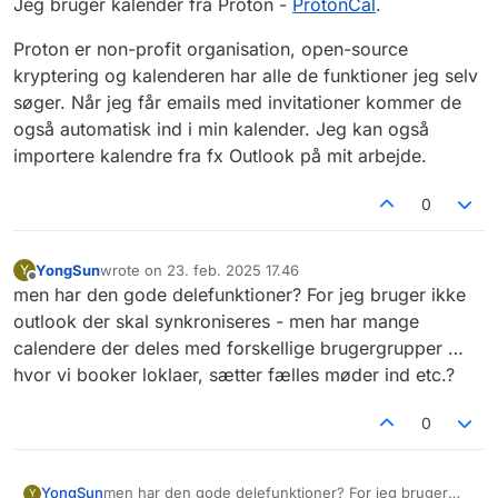
Jeg bruger kalender fra Proton -
ProtonCal
.
Proton er non-profit organisation, open-source
kryptering og kalenderen har alle de funktioner jeg selv
søger. Når jeg får emails med invitationer kommer de
også automatisk ind i min kalender. Jeg kan også
importere kalendre fra fx Outlook på mit arbejde.
0
YongSun
wrote on
23. feb. 2025 17.46
Y
sidst redigeret af
Offline
men har den gode delefunktioner? For jeg bruger ikke
outlook der skal synkroniseres - men har mange
calendere der deles med forskellige brugergrupper …
hvor vi booker loklaer, sætter fælles møder ind etc.?
0
YongSun
men har den gode delefunktioner? For jeg bruger
Y