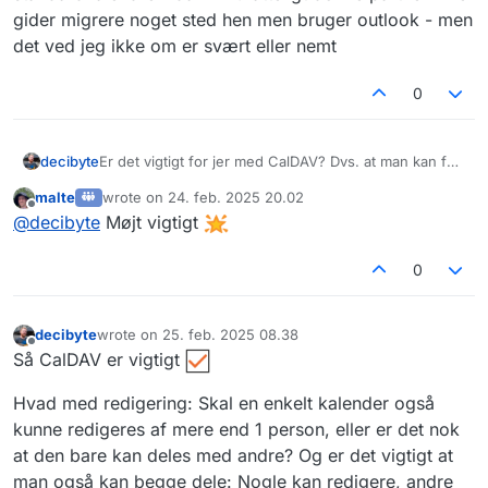
gider migrere noget sted hen men bruger outlook - men
det ved jeg ikke om er svært eller nemt
0
decibyte
Er det vigtigt for jer med CalDAV? Dvs. at man kan få
ting fra de fælles kalendre ind i sit kalenderprogram,
malte
wrote on
24. feb. 2025 20.02
eller det fint nok som med Feber, at man kun kan se
sidst redigeret af
Offline
@
decibyte
Møjt vigtigt
kalenderen på dens egen side?
0
decibyte
wrote on
25. feb. 2025 08.38
sidst redigeret af
Offline
Så CalDAV er vigtigt
Hvad med redigering: Skal en enkelt kalender også
kunne redigeres af mere end 1 person, eller er det nok
at den bare kan deles med andre? Og er det vigtigt at
man også kan begge dele: Nogle kan redigere, andre