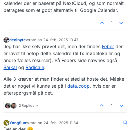
kalender der er baseret på NextCloud, og som normalt
betragtes som et godt alternativ til Google Calendar.
1
decibyte
wrote on
24. feb. 2025 10.47
sidst redigeret af
Offline
Jeg har ikke selv prøvet det, men der findes
Feber
der
er lavet til netop delte kalendre (til fx mødelokaler og
andre fælles resurser). På Febers side nævnes også
Baïkal
og
Radicale
.
Alle 3 kræver at man finder et sted at hoste det. Måske
det er noget vi kunne se på i
data.coop
, hvis der er
efterspørgsmål på det.
2 Replies
1
YongSun
wrote on
24. feb. 2025 11.34
Y
sidst redigeret af
Offline
Det er der