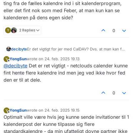
ting fra de fælles kalendre ind i sit kalenderprogram,
eller det fint nok som med Feber, at man kun kan se
kalenderen på dens egen side?
Y
2 Replies
0
decibyte
Er det vigtigt for jer med CalDAV? Dvs. at man kan få
ting fra de fælles kalendre ind i sit kalenderprogram,
YongSun
wrote on
24. feb. 2025 19.13
Y
eller det fint nok som med Feber, at man kun kan se
sidst redigeret af
Offline
@
decibyte
Det er ret vigtigt - netclouds calender kunne
kalenderen på dens egen side?
fint hente flere kalendre ind men jeg ved ikke hvor fed
den er til at dele.
0
YongSun
wrote on
24. feb. 2025 19.15
Y
sidst redigeret af
Offline
Optimalt ville være hvis jeg kunne sende invitationer til 1
kalenderpost der kunne tilpasse sig flere
standardkalendre - da min ufatteligt dovne partner ikke