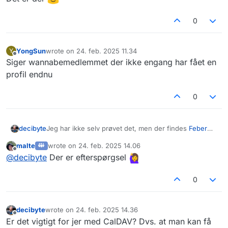
0
YongSun
wrote on
24. feb. 2025 11.34
Y
sidst redigeret af
Offline
Siger wannabemedlemmet der ikke engang har fået en
profil endnu
0
Jeg har ikke selv prøvet det, men der findes
Feber
decibyte
der er lavet til netop delte kalendre (til fx mødelokaler
malte
wrote on
24. feb. 2025 14.06
og andre fælles resurser). På Febers side nævnes
Alle 3 kræver at man finder et sted at hoste det.
sidst redigeret af
Offline
@
decibyte
Der er efterspørgsel
også
Baïkal
og
Radicale
.
Måske det er noget vi kunne se på i
data.coop
, hvis
der er efterspørgsmål på det.
0
decibyte
wrote on
24. feb. 2025 14.36
sidst redigeret af
Offline
Er det vigtigt for jer med CalDAV? Dvs. at man kan få