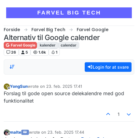
Skip to content
FARVEL BIG TECH
Forside
Farvel Big Tech
Farvel Google
Alternativ til Google calender
Farvel Google
kalender
calendar
26
5
1.6k
1
Login for at svare
YongSun
wrote on
23. feb. 2025 17.41
Y
sidst redigeret af
Offline
Forslag til gode open source delekalendre med god
funktionalitet
1
malte
wrote on
23. feb. 2025 17.44
sidst redigeret af
Offline