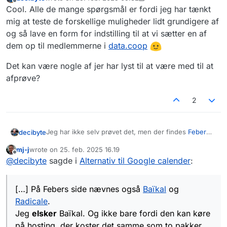
sidst redigeret af decibyte
Offline
Cool. Alle de mange spørgsmål er fordi jeg har tænkt
mig at teste de forskellige muligheder lidt grundigere af
og så lave en form for indstilling til at vi sætter en af
dem op til medlemmerne i
data.coop
Det kan være nogle af jer har lyst til at være med til at
afprøve?
2
Jeg har ikke selv prøvet det, men der findes
Feber
decibyte
der er lavet til netop delte kalendre (til fx mødelokaler
mj-j
wrote on
25. feb. 2025 16.19
og andre fælles resurser). På Febers side nævnes
Alle 3 kræver at man finder et sted at hoste det.
sidst redigeret af
Offline
@
decibyte
sagde i
Alternativ til Google calender
:
også
Baïkal
og
Radicale
.
Måske det er noget vi kunne se på i
data.coop
, hvis
der er efterspørgsmål på det.
[…] På Febers side nævnes også
Baïkal
og
Radicale
.
Jeg
elsker
Baïkal. Og ikke bare fordi den kan køre
på hosting, der koster det samme som to pakker