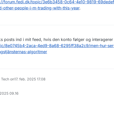
s://forum.fedi.dk/topic/3e6b3458-0c64-4e10-9819-69dede
-other-people-i-m-trading-with-this-year
.
s posts ind i mit feed, hvis den konto følger og interagere
topic/8e0745b4-2aca-4ed9-8a68-6295ff38a2c9/men-hur-ser
gstjänsternas-algoritmer
g Tech on
17. feb. 2025 17.08
 2025 09.16