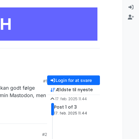
CH
Login for at svare
#1
 kan godt følge
Ældste til nyeste
a min Mastodon, men
17. feb. 2025 11.44
Post 1 of 3
17. feb. 2025 11.44
#2