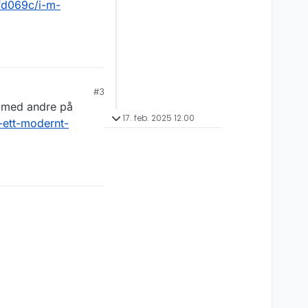
fd069c/i-m-
#3
r med andre på
17. feb. 2025 12.00
-ett-modernt-