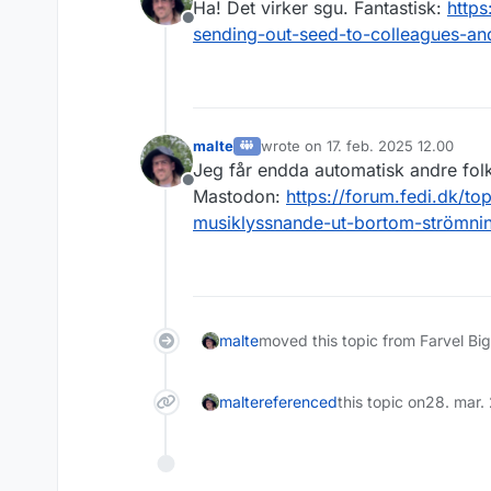
Ha! Det virker sgu. Fantastisk:
http
Offline
sending-out-seed-to-colleagues-and
malte
wrote on
17. feb. 2025 12.00
sidst redigeret af
Jeg får endda automatisk andre folk
Offline
Mastodon:
https://forum.fedi.dk/
musiklyssnande-ut-bortom-strömnin
malte
moved this topic from Farvel Bi
malte
referenced
this topic on
28. mar.