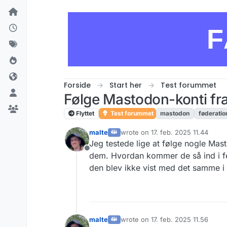
Skip to content
F
Forside
Start her
Test forummet
Følge Mastodon-konti f
Flyttet
Test forummet
mastodon
føderatio
malte
wrote on
17. feb. 2025 11.44
sidst redigeret af
Jeg testede lige at følge nogle Ma
Offline
dem. Hvordan kommer de så ind i f
den blev ikke vist med det samme i 
malte
wrote on
17. feb. 2025 11.56
sidst redigeret af