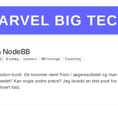
ARVEL BIG TE
ra NodeBB
n
3
indlæg
1
posters
157
visninger
1
watching
stodon-konti. De kommer nemt frem i søgeresultatet og man
eedet? Kan nogle andre prøve? Jeg lavede en test-post fr
hvert fald.