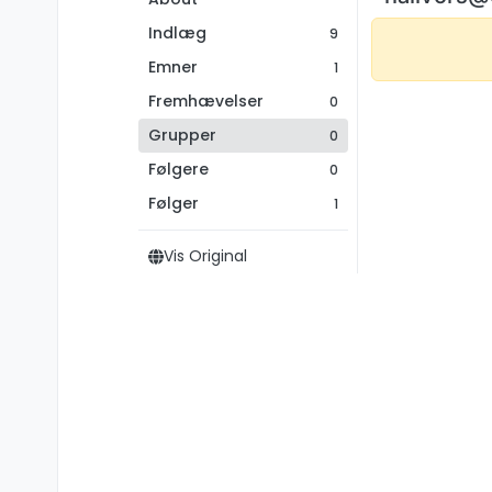
Indlæg
9
Emner
1
Fremhævelser
0
Grupper
0
Følgere
0
Følger
1
Vis Original