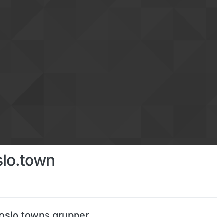
slo.town
oslo.towns grupper