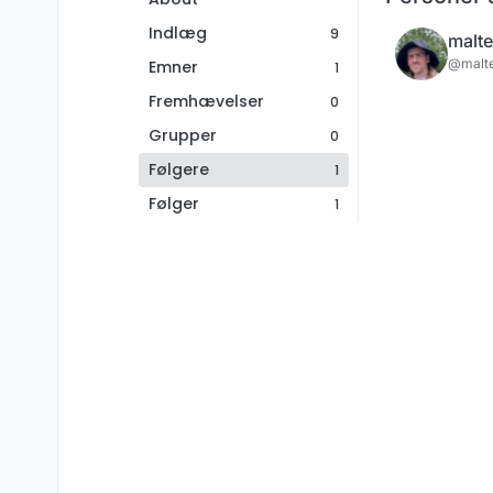
Indlæg
9
malte
@malt
Emner
1
Fremhævelser
0
Grupper
0
Følgere
1
Følger
1