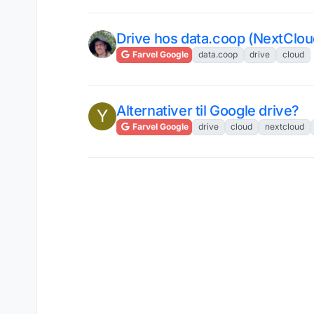
Drive hos data.coop (NextClou
Farvel Google
data.coop
drive
cloud
Alternativer til Google drive?
Y
Farvel Google
drive
cloud
nextcloud