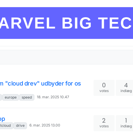
ARVEL BIG TE
m "cloud drev" udbyder for os
0
4
votes
indlæg
18. mar. 2025 10.47
europe
speed
op
2
1
6. mar. 2025 13.00
tcloud
drive
votes
indlæg