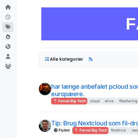
Skip to content
F
Alle kategorier
har længe anbefalet pcloud so
europæere.
Farvel Big Tech
cloud
drive
filesharing
Tip: Brug Nextcloud som fil-dr
Flyttet
Farvel Big Tech
fiksttrick
nex