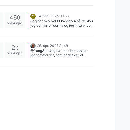
456
24. feb. 2025 09.33
Y
Jeg har skrevet til kasseren så tænker
visninger
jeg den kører derfra og jeg ikke bliver
blokeret som på den anden server -
så må jeg lige vente med at lege med
nextcloud - men det var helt klart en
god læsning for mig.
2k
26. apr. 2025 21.48
@YongSun Jeg har set den nævnt -
visninger
jeg forstod det, som af det var et
spinoff/en komponent fra
opendesk.eu.