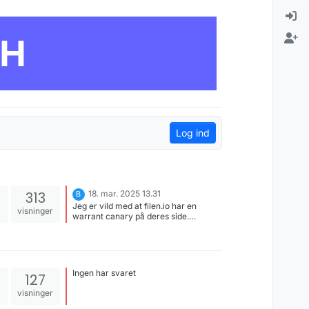
CH
Log ind
313
18. mar. 2025 13.31
B
Jeg er vild med at filen.io har en
visninger
warrant canary på deres side.
https://filen.io/warrant-canary Så kan
man se at myndighederne ikke har
bedt dem om at udlever data, og
derefter bedt dem om ikke at fortælle
om det.
Ingen har svaret
127
visninger