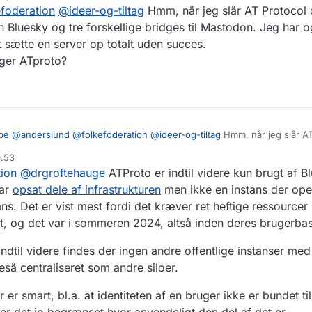
ret af
efoderation
@
ideer-og-tiltag
Hmm, når jeg slår AT Protocol
smoderation. Deres målsætninger lyde rigtig lovende, og jeg håber det l
 Niels, eller værten nævner ActivityPub, og det undrer mig da en smule.
n Bluesky og tre forskellige bridges til Mastodon. Jeg har o
 en protokol der er særlig meget på sinde, hos de mennesker der går og
sætte en server op totalt uden succes.
ices. Er det fordi der er noget jeg ikke har forstået? Er ActivityPub ikke
ment d. 28. april 14-17 i IDA på Kalvebod Brygge der hedder "Sociale m
uger ATproto?
le og tilbyde? Har de afskrevet ActivityPub af en eller anden årsag jeg 
dk/arrangementer-og-kurser…
Det eneste navn der ringer en klokke blan
ippiesind bare ikke kan forstå? Jeg ved det ikke, for ingen af dem nævne
tein der står bag Oase.app, men jeg gad godt at være med til arrange
ia: Techtopia 363: Velkommen i det digitale klubhus:
tv.ida.dk/photo/1
e.
lig protokol.
@
jeppe
@
anderslund
@
ideer-og-tiltag
pe
@
anderslund
@
folkefoderation
@
ideer-og-tiltag
Hmm, når jeg slår AT
 kigger under adoption så ser jeg kun Bluesky og tre forskellige bridges
0.53
 tråd på Mastodon om nogen der forsøgte at sætte en server op totalt 
tion
@
drgroftehauge
ATProto er indtil videre kun brugt af B
glip af noget? Hvem bruger ATproto?
har
opsat dele af infrastrukturen
men ikke en instans der op
ns. Det er vist mest fordi det kræver ret heftige ressourcer
et, og det var i sommeren 2024, altså inden deres brugerbas
indtil videre findes der ingen andre offentlige instanser m
eså centraliseret som andre siloer.
er smart, bl.a. at identiteten af en bruger ikke er bundet ti
er det jo begrænset hvor anvendeligt den del af det er.