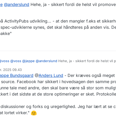
^
https://zotregistry.dev/v2.0.1/general/concepts/
pe
@
anderslund
Hehe, ja - sikkert fordi de helst vil promov
på ActivityPubs udvikling... - at den mangler f.eks et sikker
 spec-udviklerne synes, det skal håndteres på anden vis. De
pakke"
@
voss
@
voss
@
jeppe
@
anderslund
Hehe, ja - sikkert fordi de helst vil promovere deres egen
sningen.
pr. 2025 09.43
ikke hvad status er på ActivityPubs udvikling... - at den mangler f.eks et
 af
eppe Bundsgaard
@
Anders Lund
- Der kræves også meget 
 kan også skyldes at spec-udviklerne synes, det skal håndteres på anden v
erne vil have en "samlet pakke"
n source. Facebook har sikkert i hovedsagen den samme pr
unne tale med andre, den skal bare være så stor som mulig
kert i det sidste at de store optimeringer er sket. Protokolle
e diskussioner og forks og uregerlighed. Jeg har lært at se 
t lortet virker."