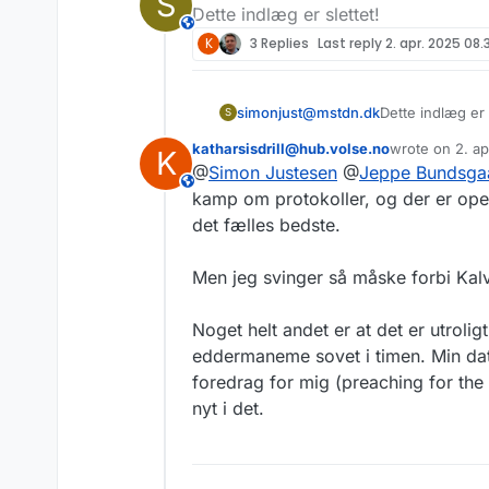
S
Dette indlæg er slettet!
istedet for instan
This user is from outside of this forum
Hverken Mikkeline,
K
3 Replies
Last reply
2. apr. 2025 08.
om ActivityPub er
udvikle de her serv
IDA har et arrange
de gerne vil udvik
generation":
ida.
simonjust@mstdn.dk
Dette indlæg er 
S
som mit digitale h
Anders Lemke-Hols
Podcasten TechTop
derfor svært at vid
ActivityPub som mu
katharsisdrill@hub.volse.no
wrote on
2. a
K
sidst redigeret
@
folkefoderation
@
Simon Justesen
@
Jeppe Bundsga
This user is from outside of this forum
kamp om protokoller, og der er ope
det fælles bedste.
Men jeg svinger så måske forbi Kalv
Noget helt andet er at det er utrolig
eddermaneme sovet i timen. Min datte
foredrag for mig (preaching for the c
nyt i det.