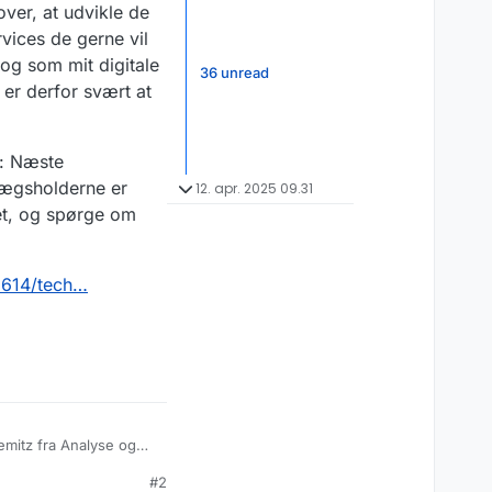
ver, at udvikle de
rvices de gerne vil
 og som mit digitale
36 unread
 er derfor svært at
r: Næste
lægsholderne er
12. apr. 2025 09.31
et, og spørge om
8614/tech…
emitz fra Analyse og
acebook. Dette er fordi
#2
 Tal.
gerdrevet moderation,