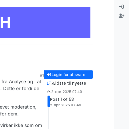
CH
Login for at svare
#1
 fra Analyse og Tal
Ældste til nyeste
. Dette er fordi de
2. apr. 2025 07.49
Post 1 of 53
2. apr. 2025 07.49
revet moderation,
 for dem.
 virker ikke som om