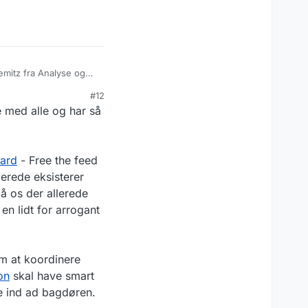
emitz fra Analyse og
acebook. Dette er fordi
#12
 Tal.
gerdrevet moderation,
e med alle og har så
ykkes for dem.
 Det virker ikke som
 tænker over, at
 relevant i de services
edier: Næste
ard
- Free the feed
ikke bekendt med, og
dt oplægsholderne er
lerede eksisterer
r ActivityPub, og det er
mentet, og spørge om
11538614/tech…
å os der allerede
en lidt for arrogant
m at koordinere
on
skal have smart
e ind ad bagdøren.