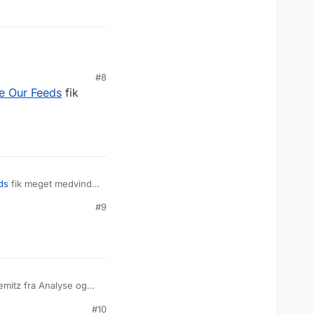
#8
e Our Feeds
fik
ds
fik meget medvind -
#9
emitz fra Analyse og
acebook. Dette er fordi
#10
 Tal.
gerdrevet moderation,