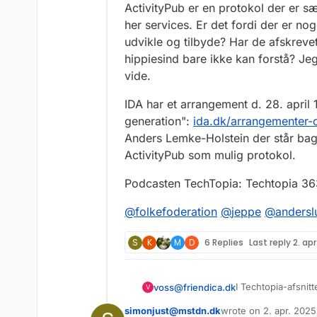
ActivityPub er en protokol der er s
her services. Er det fordi der er nog
udvikle og tilbyde? Har de afskreve
hippiesind bare ikke kan forstå? Je
vide.
IDA har et arrangement d. 28. apri
generation":
ida.dk/arrangementer-
Anders Lemke-Holstein der står ba
ActivityPub som mulig protokol.
Podcasten TechTopia: Techtopia 363
@
folkefoderation
@
jeppe
@
andersl
S
K
M
D
6 Replies
Last reply
2. apr
I Techtopia-afsnit
voss@friendica.dk
V
Tal om et nyt soci
simonjust@mstdn.dk
wrote on
2. apr. 2025
de borgerdrevne gr
De taler om ATProt
sidst redigeret af si