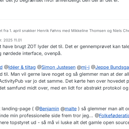
tet fra 1. april snakker Henrik Føhns med Mikkeline Thomsen og Niels Ch
alt medie udviklet i Danmark, der skal spejle gruppefunktionaliteten fra F
r. 2025 11.01
upper på Facebook faktisk fungerer ret godt, ifølge data fra Analyse og
o, som jeg forstår det, pga dataportabiliteten, og mulighederne for bru
 af
 have brugt ZOT lyder det til. Det er gennemprøvet kan tal
smoderation. Deres målsætninger lyde rigtig lovende, og jeg håber det l
 Niels, eller værten nævner ActivityPub, og det undrer mig da en smule.
g nørdede interface, ovenpå.
 en protokol der er særlig meget på sinde, hos de mennesker der går og
ices. Er det fordi der er noget jeg ikke har forstået? Er ActivityPub ikke
ment d. 28. april 14-17 i IDA på Kalvebod Brygge der hedder "Sociale m
nd
@
Idéer & tiltag
@
Simon Justesen
@
mj-j
@
Jeppe Bundsga
le og tilbyde? Har de afskrevet ActivityPub af en eller anden årsag jeg 
dk/arrangementer-og-kurser…
Det eneste navn der ringer en klokke blan
d til. Man vil gerne lave noget og så glemmer man at der al
ippiesind bare ikke kan forstå? Jeg ved det ikke, for ingen af dem nævne
tein der står bag Oase.app, men jeg gad godt at være med til arrange
ia: Techtopia 363: Velkommen i det digitale klubhus:
tv.ida.dk/photo/1
e.
lig protokol.
ctivityPub var jo det samme. Det kørte hen over hovedet p
@
jeppe
@
anderslund
@
ideer-og-tiltag
et samfund midt over, med en lidt for abstrakt protokol og 
t landing-page ( @
Benjamin
@
malte
) så glemmer man alt o
inde min professionelle side frem tror jeg... @
Folkeføderati
ere topstyret ud - så må vi luske alt det gamle open sourc