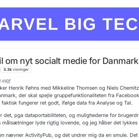
ARVEL BIG TE
ril om nyt socialt medie for Danmark
3.3k
visninger
7.49
snakker Henrik Føhns med Mikkeline Thomsen og Niels Chemitz
anmark, der skal spejle gruppefunktionaliteten fra Facebook
ktisk fungerer ret godt, ifølge data fra Analyse og Tal.
r det, pga dataportabiliteten, og mulighederne for brugerd
s målsætninger lyde rigtig lovende, og jeg håber det lykkes
ten nævner ActivityPub, og det undrer mig da en smule. Det