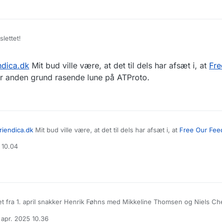
slettet!
ndica.dk
Mit bud ville være, at det til dels har afsæt i, at
Fre
er anden grund rasende lune på ATProto.
iendica.dk
Mit bud ville være, at det til dels har afsæt i, at
Free Our Fee
 rasende lune på ATProto.
 10.04
tet fra 1. april snakker Henrik Føhns med Mikkeline Thomsen og Niels Ch
alt medie udviklet i Danmark, der skal spejle gruppefunktionaliteten fra F
 apr. 2025 10.36
upper på Facebook faktisk fungerer ret godt, ifølge data fra Analyse og
o, som jeg forstår det, pga dataportabiliteten, og mulighederne for bru