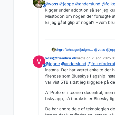
sidst redige
@
voss
@
jeppe
@
anderslund
@
folk
istedet for instan
This user is from outside of this forum
Hverken Mikkeline,
kigger under adoption så ser jeg ku
om ActivityPub er
Mastodon om nogen der forsøgte at 
udvikle de her serv
IDA har et arrange
Er jeg gået glip af noget? Hvem br
de gerne vil udvik
generation":
ida.
som mit digitale h
Anders Lemke-Hols
Podcasten TechTop
derfor svært at vid
ActivityPub som mu
@
folkefoderation
drgroftehauge@sigmoid.social
@
voss
@
jep
Wikipedia og
voss@friendica.dk
wrote on
2. apr. 2025 1
V
også læst en
sidst redigeret af
@
jeppe
@
anderslund
@
folkefodera
Er jeg gået 
This user is from outside of this forum
instans. Der har været enkelte der 
firehose som Blueskys flagship insta
var vist 5TB sidst jeg kiggede på d
ATProto er i teorien decentral, men 
bsky.app, så i praksis er Bluesky lig
De har andre dele af teknologien der 
længe der kun findes en instans, så 