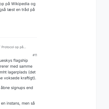
 op på Wikipedia og
ykkes for dem.
 Det virker ikke som
gså læst en tråd på
 tænker over, at
 relevant i de services
edier: Næste
ikke bekendt med, og
dt oplægsholderne er
r ActivityPub, og det er
mentet, og spørge om
11538614/tech…
 Protocol op på
 til Mastodon. Jeg har
#11
uden succes.
lueskys flagship
ererer med samme
 mht lagerplads (det
e voksede kraftigt).
ed åbne signups end
l en instans, men så