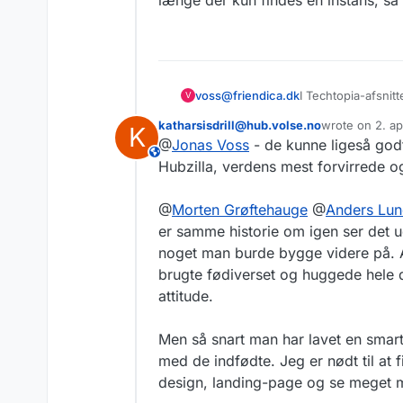
I Techtopia-afsnit
voss@friendica.dk
V
Tal om et nyt soci
katharsisdrill@hub.volse.no
wrote on
2. ap
K
de borgerdrevne gr
De taler om ATProt
sidst redigeret
@
Jonas Voss
- de kunne ligeså godt
istedet for instan
This user is from outside of this forum
Hverken Mikkeline,
Hubzilla, verdens mest forvirrede o
om ActivityPub er
udvikle de her serv
IDA har et arrange
@
Morten Grøftehauge
@
Anders Lu
de gerne vil udvik
generation":
ida.
er samme historie om igen ser det u
som mit digitale h
Anders Lemke-Hols
Podcasten TechTop
derfor svært at vid
ActivityPub som mu
noget man burde bygge videre på. A
@
folkefoderation
brugte fødiverset og huggede hele d
attitude.
Men så snart man har lavet en smar
med de indfødte. Jeg er nødt til at f
design, landing-page og se meget m