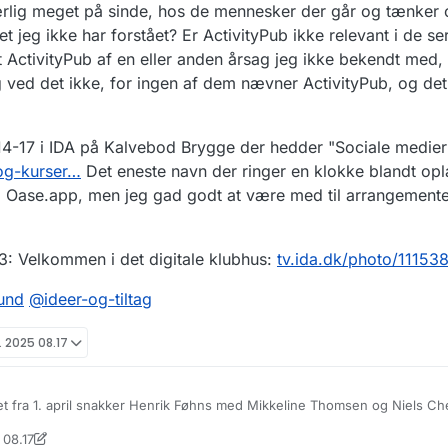
ærlig meget på sinde, hos de mennesker der går og tænker o
et jeg ikke har forstået? Er ActivityPub ikke relevant i de se
t ActivityPub af en eller anden årsag jeg ikke bekendt med,
g ved det ikke, for ingen af dem nævner ActivityPub, og det
l 14-17 i IDA på Kalvebod Brygge der hedder "Sociale medie
og-kurser…
Det eneste navn der ringer en klokke blandt op
g Oase.app, men jeg gad godt at være med til arrangement
: Velkommen i det digitale klubhus:
tv.ida.dk/photo/11153
und
@
ideer-og-tiltag
. 2025 08.17
tet fra 1. april snakker Henrik Føhns med Mikkeline Thomsen og Niels Ch
alt medie udviklet i Danmark, der skal spejle gruppefunktionaliteten fra F
 08.17
upper på Facebook faktisk fungerer ret godt, ifølge data fra Analyse og
o, som jeg forstår det, pga dataportabiliteten, og mulighederne for bru
monjust@mstdn.dk