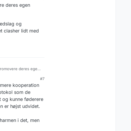
ere deres egen
hedslag og
t clasher lidt med
#7
 sikkerhedslag og
mere kooperation
is. Det clasher lidt
otokol som de
t og kunne føderere
n er højst udvidet.
charmen i det, men