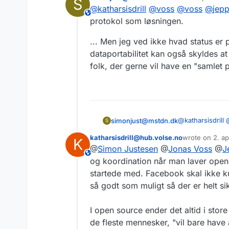
S
problemet.
#
sidst redigeret af
@
katharsisdrill
@
voss
@
voss
@
jep
This user is from outside of this forum
protokol som løsningen.
... Men jeg ved ikke hvad status er 
dataportabilitet kan også skyldes at
folk, der gerne vil have en "samlet 
@
katharsisdrill
simonjust@mstdn.dk
S
protokol som lø
katharsisdrill@hub.volse.no
wrote on
2. a
K
... Men jeg ved 
sidst redigeret
@
Simon Justesen
@
Jonas Voss
@
J
dataportabilitet
This user is from outside of this forum
med folk, der g
og koordination når man laver ope
startede med. Facebook skal ikke k
så godt som muligt så der er helt sik
I open source ender det altid i stor
de fleste mennesker, "vil bare have a