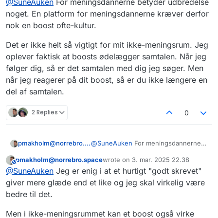
@
SuneAuken
For meningsdannerne betyder udbredelse
meningsdanmark gjorde sig fri af
techkapitalisterne - også dem der har
Jeg vil også gerne være en del af
noget. En platform for meningsdannerne kræver derfor
skudt penge i Bluesky. Jeg tror godt
meningsmenneskerne, men jeg er
nok en boost ofte-kultur.
at Fediverset kunne være den rigtige
også virkelig glad for at have et rum
platform.
hvor det ikke handler om at have
Det er ikke helt så vigtigt for mit ikke-meningsrum. Jeg
meninger. Lige nu betyder dette rum
oplever faktisk at boosts ødelægger samtalen. Når jeg
mest for mig, men jeg tror godt at de
følger dig, så er det samtalen med dig jeg søger. Men
med en indsats kan sameksistere
(med vandtætte skotter mellem)
når jeg reagerer på dit boost, så er du ikke længere en
del af samtalen.
2 Replies
0
@
SuneAuken
For meningsdannerne
pmakholm@norrebro.space
betyder udbredelse noget. En
pmakholm@norrebro.space
wrote on
3. mar. 2025 22.38
platform for meningsdannerne kræver
Det er ikke helt så vigtigt for mit ikke-
This user is from outside of this forum
sidst redigeret af
@
SuneAuken
Jeg er enig i at et hurtigt "godt skrevet"
derfor nok en boost ofte-kultur.
meningsrum. Jeg oplever faktisk at
boosts ødelægger samtalen. Når jeg
giver mere glæde end et like og jeg skal virkelig være
følger dig, så er det samtalen med dig
bedre til det.
jeg søger. Men når jeg reagerer på dit
boost, så er du ikke længere en del af
Men i ikke-meningsrummet kan et boost også virke
samtalen.