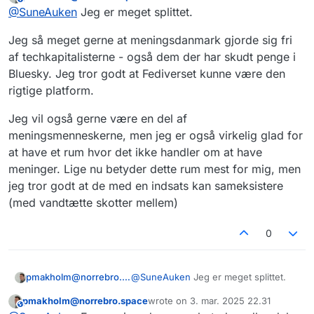
sidst redigeret af
@
SuneAuken
Jeg er meget splittet.
bliver synlige i hinandens feed. Jeg
har noteret mig, at der likes mere end
Jeg så meget gerne at meningsdanmark gjorde sig fri
der boostes herinde. Det burde være
omvendt. Det er boostet, som er
af techkapitalisterne - også dem der har skudt penge i
samtaleskabende. 5/
Bluesky. Jeg tror godt at Fediverset kunne være den
rigtige platform.
Jeg vil også gerne være en del af
meningsmenneskerne, men jeg er også virkelig glad for
at have et rum hvor det ikke handler om at have
meninger. Lige nu betyder dette rum mest for mig, men
jeg tror godt at de med en indsats kan sameksistere
(med vandtætte skotter mellem)
0
@
SuneAuken
Jeg er meget splittet.
pmakholm@norrebro.space
pmakholm@norrebro.space
wrote on
3. mar. 2025 22.31
Jeg så meget gerne at
This user is from outside of this forum
sidst redigeret af