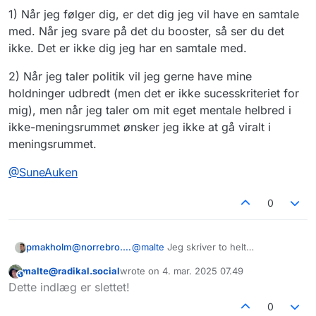
1) Når jeg følger dig, er det dig jeg vil have en samtale
med. Når jeg svare på det du booster, så ser du det
ikke. Det er ikke dig jeg har en samtale med.
2) Når jeg taler politik vil jeg gerne have mine
holdninger udbredt (men det er ikke sucesskriteriet for
mig), men når jeg taler om mit eget mentale helbred i
ikke-meningsrummet ønsker jeg ikke at gå viralt i
meningsrummet.
@
SuneAuken
0
@
malte
Jeg skriver to helt
pmakholm@norrebro.space
selvstændige pointer om boosts:
malte@radikal.social
wrote on
4. mar. 2025 07.49
1) Når jeg følger dig, er det dig jeg vil
This user is from outside of this forum
sidst redigeret af
Dette indlæg er slettet!
have en samtale med. Når jeg svare
på det du booster, så ser du det ikke.
2) Når jeg taler politik vil jeg gerne
0
Det er ikke dig jeg har en samtale
have mine holdninger udbredt (men