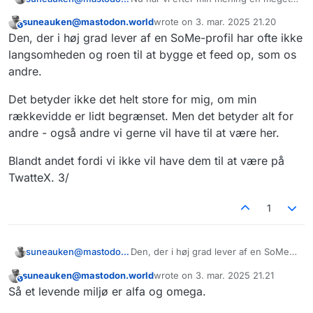
klar opgave: nemlig at gøre dansk
suneauken@mastodon.world
wrote on
3. mar. 2025 21.20
Mastodon til et så levende sted, at
This user is from outside of this forum
sidst redigeret af
Den, der i høj grad lever af en SoMe-profil har ofte ikke
når/hvis nogle af de højtprofilerede
konti - politikere osv - forsøger sig
langsomheden og roen til at bygge et feed op, som os
herinde, så sker der faktisk noget
andre.
relativt hurtigt. 2/
Det betyder ikke det helt store for mig, om min
rækkevidde er lidt begrænset. Men det betyder alt for
andre - også andre vi gerne vil have til at være her.
Blandt andet fordi vi ikke vil have dem til at være på
TwatteX. 3/
1
Den, der i høj grad lever af en SoMe-
suneauken@mastodon.world
profil har ofte ikke langsomheden og
suneauken@mastodon.world
wrote on
3. mar. 2025 21.21
roen til at bygge et feed op, som os
Det betyder ikke det helt store for
This user is from outside of this forum
sidst redigeret af
Så et levende miljø er alfa og omega.
andre.
mig, om min rækkevidde er lidt
begrænset. Men det betyder alt for
Blandt andet fordi vi ikke vil have dem