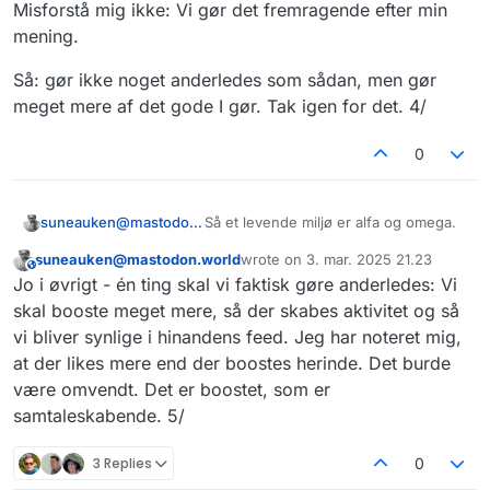
Misforstå mig ikke: Vi gør det fremragende efter min
andre - også andre vi gerne vil have til
til at være på TwatteX. 3/
at være her.
mening.
Så: gør ikke noget anderledes som sådan, men gør
meget mere af det gode I gør. Tak igen for det. 4/
0
Så et levende miljø er alfa og omega.
suneauken@mastodon.world
suneauken@mastodon.world
wrote on
3. mar. 2025 21.23
Misforstå mig ikke: Vi gør det
This user is from outside of this forum
sidst redigeret af
Jo i øvrigt - én ting skal vi faktisk gøre anderledes: Vi
fremragende efter min mening.
Så: gør ikke noget anderledes som
skal booste meget mere, så der skabes aktivitet og så
sådan, men gør meget mere af det
vi bliver synlige i hinandens feed. Jeg har noteret mig,
gode I gør. Tak igen for det. 4/
at der likes mere end der boostes herinde. Det burde
være omvendt. Det er boostet, som er
samtaleskabende. 5/
3 Replies
0