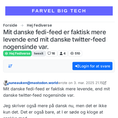
Skip to content
FARVEL BIG TECH
Forside
Hej Fediverse
Mit danske fedi-feed er faktisk mere
levende end mit danske twitter-feed
nogensinde var.
Hej Fediverse
twexit
16
4
510
Login for at svare
suneauken@mastodon.world
wrote on
3. mar. 2025 21.15
This user is from outside of this forum
sidst redigeret af suneauken@mast
Mit danske fedi-feed er faktisk mere levende, end mit
danske twitter-feed nogensinde var.
Jeg skriver også mere på dansk nu, men det er ikke
kun det. Det er også bare, at I er søde og kloge at