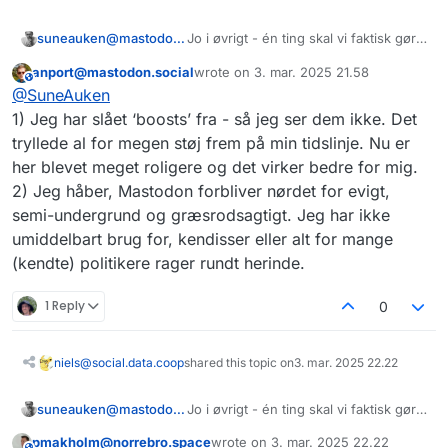
suneauken@mastodon.world
Jo i øvrigt - én ting skal vi faktisk gøre
anderledes: Vi skal booste meget
anport@mastodon.social
wrote on
3. mar. 2025 21.58
mere, så der skabes aktivitet og så vi
This user is from outside of this forum
sidst redigeret af
@
SuneAuken
bliver synlige i hinandens feed. Jeg
har noteret mig, at der likes mere end
1) Jeg har slået ‘boosts’ fra - så jeg ser dem ikke. Det
der boostes herinde. Det burde være
tryllede al for megen støj frem på min tidslinje. Nu er
omvendt. Det er boostet, som er
her blevet meget roligere og det virker bedre for mig.
samtaleskabende. 5/
2) Jeg håber, Mastodon forbliver nørdet for evigt,
semi-undergrund og græsrodsagtigt. Jeg har ikke
umiddelbart brug for, kendisser eller alt for mange
(kendte) politikere rager rundt herinde.
1 Reply
0
niels@social.data.coop
shared this topic on
3. mar. 2025 22.22
suneauken@mastodon.world
Jo i øvrigt - én ting skal vi faktisk gøre
anderledes: Vi skal booste meget
pmakholm@norrebro.space
wrote on
3. mar. 2025 22.22
mere, så der skabes aktivitet og så vi
This user is from outside of this forum