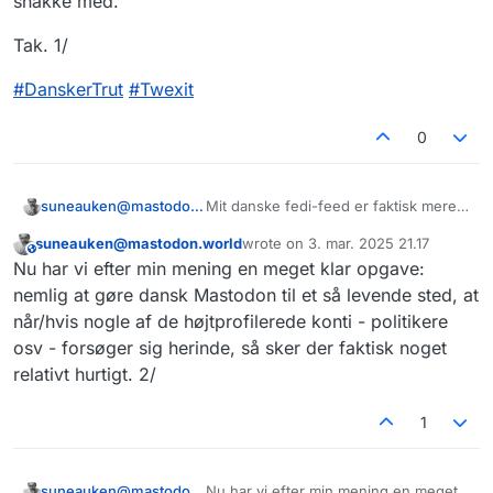
snakke med.
Tak. 1/
#
DanskerTrut
#
Twexit
0
Mit danske fedi-feed er faktisk mere
suneauken@mastodon.world
levende, end mit danske twitter-feed
suneauken@mastodon.world
wrote on
3. mar. 2025 21.17
nogensinde var.
Jeg skriver også mere på dansk nu,
This user is from outside of this forum
sidst redigeret af
Nu har vi efter min mening en meget klar opgave:
men det er ikke kun det. Det er også
bare, at I er søde og kloge at snakke
Tak. 1/
nemlig at gøre dansk Mastodon til et så levende sted, at
med.
når/hvis nogle af de højtprofilerede konti - politikere
#
DanskerTrut
#
Twexit
osv - forsøger sig herinde, så sker der faktisk noget
relativt hurtigt. 2/
1
suneauken@mastodon.world
Nu har vi efter min mening en meget