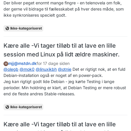
Der bliver peget enormt mange fingre - en telenovela om folk,
der gerne vil bidrage til fællesskabet på hver deres måde, som
ikke synkroniseres specielt godt.
Ikke-kategoriseret
Kære alle -Vi tager tilløb til at lave en lille
session med Linux på lidt ældre maskiner.
mjj@mstdn.dk
for 17 dage siden
M
@
olegb
@
mok0
@
linuxikbh
@
otnie
Det er rigtigt nok, at en fuld
Debian-installation også er noget af en power-pack.
Jeg kan rigtigt godt lide Debian - jeg kørte Testing i lange
perioder. Min holdning er klart, at Debian Testing er mere robust
end de fleste andres Stable-releases.
Ikke-kategoriseret
Kære alle -Vi tager tilløb til at lave en lille