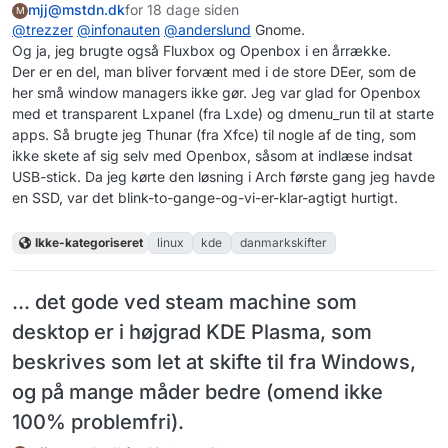
mjj@mstdn.dk
for 18 dage siden
M
@
trezzer
@
infonauten
@
anderslund
Gnome.
Og ja, jeg brugte også Fluxbox og Openbox i en årrække.
Der er en del, man bliver forvænt med i de store DEer, som de
her små window managers ikke gør. Jeg var glad for Openbox
med et transparent Lxpanel (fra Lxde) og dmenu_run til at starte
apps. Så brugte jeg Thunar (fra Xfce) til nogle af de ting, som
ikke skete af sig selv med Openbox, såsom at indlæse indsat
USB-stick. Da jeg kørte den løsning i Arch første gang jeg havde
en SSD, var det blink-to-gange-og-vi-er-klar-agtigt hurtigt.
Ikke-kategoriseret
linux
kde
danmarkskifter
... det gode ved steam machine som
desktop er i højgrad KDE Plasma, som
beskrives som let at skifte til fra Windows,
og på mange måder bedre (omend ikke
100% problemfri).