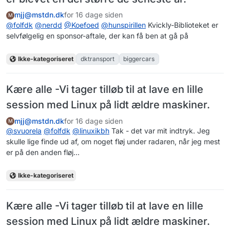
mjj@mstdn.dk
for 16 dage siden
M
@
folfdk
@
nerdd
@
Koefoed
@
hunspirillen
Kvickly-Biblioteket er
selvfølgelig en sponsor-aftale, der kan få ben at gå på
Ikke-kategoriseret
dktransport
biggercars
Kære alle -Vi tager tilløb til at lave en lille
session med Linux på lidt ældre maskiner.
mjj@mstdn.dk
for 16 dage siden
M
@
svuorela
@
folfdk
@
linuxikbh
Tak - det var mit indtryk. Jeg
skulle lige finde ud af, om noget fløj under radaren, når jeg mest
er på den anden fløj...
Ikke-kategoriseret
Kære alle -Vi tager tilløb til at lave en lille
session med Linux på lidt ældre maskiner.