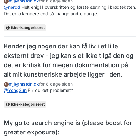
mjj@mstdn.dk
for 6 dage siden
M
@
nerdd
Helt enig! I overskriften og første sætning i brødteksten.
Det er jo længere end så mange andre gange.
Ikke-kategoriseret
Kender jeg nogen der kan få liv i et lille
eksternt drev - jeg kan slet ikke tilgå den og
det er kritisk for megen dokumentation på
alt mit kunstneriske arbejde ligger i den.
mjj@mstdn.dk
for 8 dage siden
M
@
YongSun
Fik du løst problemet?
Ikke-kategoriseret
My go to search engine is (please boost for
greater exposure):