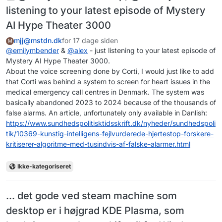
listening to your latest episode of Mystery
AI Hype Theater 3000
mjj@mstdn.dk
for 17 dage siden
M
@
emilymbender
&
@
alex
- just listening to your latest episode of
Mystery AI Hype Theater 3000.
About the voice screening done by Corti, I would just like to add
that Corti was behind a system to screen for heart issues in the
medical emergency call centres in Denmark. The system was
basically abandoned 2023 to 2024 because of the thousands of
false alarms. An article, unfortunately only available in Danlish:
https://www.
sundhedspolitisktidsskrift.dk/
nyheder/sundhedspoli
tik/10369-kunstig-intelligens-fejlvurderede-hjertestop-forskere-
kritiserer-algoritme-med-tusindvis-af-falske-alarmer.html
Ikke-kategoriseret
... det gode ved steam machine som
desktop er i højgrad KDE Plasma, som