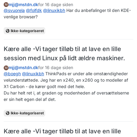
mjj@mstdn.dk
for 16 dage siden
M
@
svuorela
@
folfdk
@
linuxikbh
Har du anbefalinger til den KDE-
venlige browser?
Ikke-kategoriseret
Kære alle -Vi tager tilløb til at lave en lille
session med Linux på lidt ældre maskiner.
mjj@mstdn.dk
for 16 dage siden
M
@
boegh
@
linuxikbh
ThinkPads er under alle omstændigheder
velunderstøttede. Jeg har en x240, en x260 og to modeller af
X1 Carbon - de kører godt med det hele.
Du har helt ret i, at graden og modenheden af oversættelserne
er sin helt egen del af det.
Ikke-kategoriseret
Kære alle -Vi tager tilløb til at lave en lille