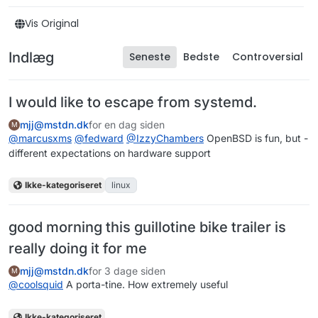
Vis Original
Indlæg
Seneste
Bedste
Controversial
I would like to escape from systemd.
mjj@mstdn.dk
for en dag siden
M
@
marcusxms
@
fedward
@
IzzyChambers
OpenBSD is fun, but -
different expectations on hardware support
Ikke-kategoriseret
linux
good morning this guillotine bike trailer is
really doing it for me
mjj@mstdn.dk
for 3 dage siden
M
@
coolsquid
A porta-tine. How extremely useful
Ikke-kategoriseret