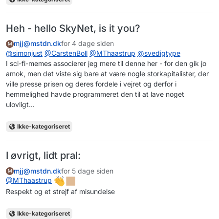
Heh - hello SkyNet, is it you?
mjj@mstdn.dk
for 4 dage siden
M
@
simonjust
@
CarstenBoll
@
MThaastrup
@
svedigtype
I sci-fi-memes associerer jeg mere til denne her - for den gik jo
amok, men det viste sig bare at være nogle storkapitalister, der
ville presse prisen og deres fordele i vejret og derfor i
hemmelighed havde programmeret den til at lave noget
ulovligt...
Ikke-kategoriseret
I øvrigt, lidt pral:
mjj@mstdn.dk
for 5 dage siden
M
@
MThaastrup
Respekt og et strejf af misundelse
Ikke-kategoriseret