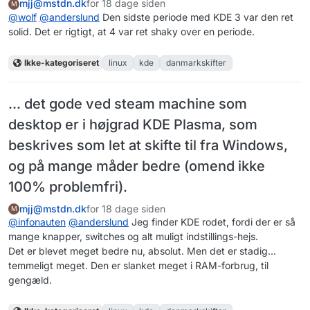
mjj@mstdn.dk
for 18 dage siden
M
@
wolf
@
anderslund
Den sidste periode med KDE 3 var den ret
solid. Det er rigtigt, at 4 var ret shaky over en periode.
Ikke-kategoriseret
linux
kde
danmarkskifter
... det gode ved steam machine som
desktop er i højgrad KDE Plasma, som
beskrives som let at skifte til fra Windows,
og på mange måder bedre (omend ikke
100% problemfri).
mjj@mstdn.dk
for 18 dage siden
M
@
infonauten
@
anderslund
Jeg finder KDE rodet, fordi der er så
mange knapper, switches og alt muligt indstillings-hejs.
Det er blevet meget bedre nu, absolut. Men det er stadig...
temmeligt meget. Den er slanket meget i RAM-forbrug, til
gengæld.