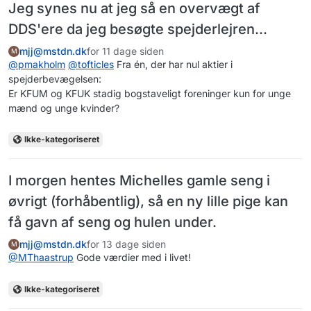
Jeg synes nu at jeg så en overvægt af
DDS'ere da jeg besøgte spejderlejren...
mjj@mstdn.dk
for 11 dage siden
M
@
pmakholm
@
tofticles
Fra én, der har nul aktier i
spejderbevægelsen:
Er KFUM og KFUK stadig bogstaveligt foreninger kun for unge
mænd og unge kvinder?
Ikke-kategoriseret
I morgen hentes Michelles gamle seng i
øvrigt (forhåbentlig), så en ny lille pige kan
få gavn af seng og hulen under.
mjj@mstdn.dk
for 13 dage siden
M
@
MThaastrup
Gode værdier med i livet!
Ikke-kategoriseret