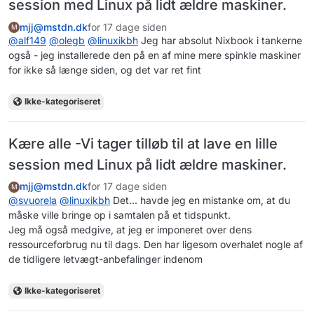
session med Linux på lidt ældre maskiner.
mjj@mstdn.dk
for 17 dage siden
M
@
alf149
@
olegb
@
linuxikbh
Jeg har absolut Nixbook i tankerne
også - jeg installerede den på en af mine mere spinkle maskiner
for ikke så længe siden, og det var ret fint
Ikke-kategoriseret
Kære alle -Vi tager tilløb til at lave en lille
session med Linux på lidt ældre maskiner.
mjj@mstdn.dk
for 17 dage siden
M
@
svuorela
@
linuxikbh
Det... havde jeg en mistanke om, at du
måske ville bringe op i samtalen på et tidspunkt.
Jeg må også medgive, at jeg er imponeret over dens
ressourceforbrug nu til dags. Den har ligesom overhalet nogle af
de tidligere letvægt-anbefalinger indenom
Ikke-kategoriseret