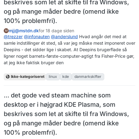
beskrives som let at skifte til fra Windows,
og på mange måder bedre (omend ikke
100% problemfri).
mjj@mstdn.dk
for 18 dage siden
M
@
trezzer
@
infonauten
@
anderslund
Hvad angår det med at
samle indstillinger ét sted, så var jeg måske mest imponeret over
Deepins - det sidder lige i skabet. At Deepins brugerflade så
ligner noget barnets-første-computer-agtigt fra Fisher-Price gør,
at jeg ikke faktisk bruger den
Ikke-kategoriseret
linux
kde
danmarkskifter
... det gode ved steam machine som
desktop er i højgrad KDE Plasma, som
beskrives som let at skifte til fra Windows,
og på mange måder bedre (omend ikke
100% problemfri).