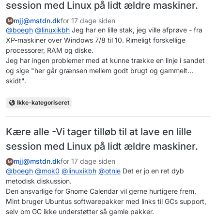
session med Linux på lidt ældre maskiner.
mjj@mstdn.dk
for 17 dage siden
M
@
boegh
@
linuxikbh
Jeg har en lille stak, jeg ville afprøve - fra
XP-maskiner over Windows 7/8 til 10. Rimeligt forskellige
processorer, RAM og diske.
Jeg har ingen problemer med at kunne trække en linje i sandet
og sige "her går grænsen mellem godt brugt og gammelt...
skidt".
Ikke-kategoriseret
Kære alle -Vi tager tilløb til at lave en lille
session med Linux på lidt ældre maskiner.
mjj@mstdn.dk
for 17 dage siden
M
@
boegh
@
mok0
@
linuxikbh
@
otnie
Det er jo en ret dyb
metodisk diskussion.
Den ansvarlige for Gnome Calendar vil gerne hurtigere frem,
Mint bruger Ubuntus softwarepakker med links til GCs support,
selv om GC ikke understøtter så gamle pakker.