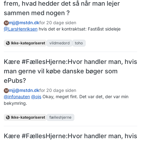
frem, hvad hedder det så når man lejer
sammen med nogen ?
mjj@mstdn.dk
for 20 dage siden
M
@
LarsHenriksen
hvis det er kontraktsat: Fastlåst sideleje
Ikke-kategoriseret
vildmedord
toho
Kære #FællesHjerne:Hvor handler man, hvis
man gerne vil købe danske bøger som
ePubs?
mjj@mstdn.dk
for 20 dage siden
M
@
infonauten
@
ojs
Okay, meget fint. Det var det, der var min
bekymring.
Ikke-kategoriseret
fælleshjerne
Kære #FællesHjerne:Hvor handler man, hvis