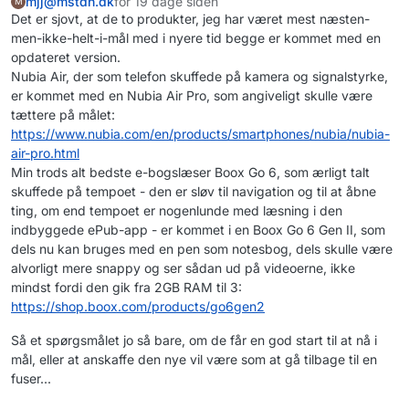
mjj@mstdn.dk
for 19 dage siden
M
Det er sjovt, at de to produkter, jeg har været mest næsten-
men-ikke-helt-i-mål med i nyere tid begge er kommet med en
opdateret version.
Nubia Air, der som telefon skuffede på kamera og signalstyrke,
er kommet med en Nubia Air Pro, som angiveligt skulle være
tættere på målet:
https://www.
nubia.com/en/products/smartpho
nes/nubia/nubia-
air-pro.html
Min trods alt bedste e-bogslæser Boox Go 6, som ærligt talt
skuffede på tempoet - den er sløv til navigation og til at åbne
ting, om end tempoet er nogenlunde med læsning i den
indbyggede ePub-app - er kommet i en Boox Go 6 Gen II, som
dels nu kan bruges med en pen som notesbog, dels skulle være
alvorligt mere snappy og ser sådan ud på videoerne, ikke
mindst fordi den gik fra 2GB RAM til 3:
https://
shop.boox.com/products/go6gen2
Så et spørgsmålet jo så bare, om de får en god start til at nå i
mål, eller at anskaffe den nye vil være som at gå tilbage til en
fuser...