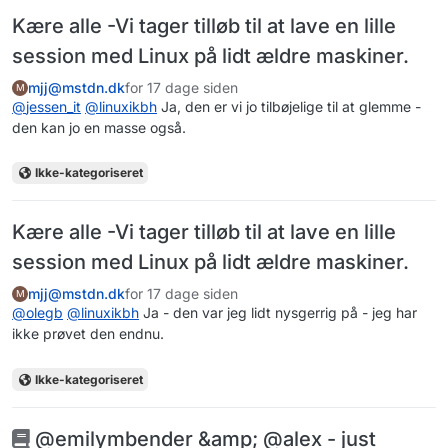
Kære alle -Vi tager tilløb til at lave en lille
session med Linux på lidt ældre maskiner.
mjj@mstdn.dk
for 17 dage siden
M
@
jessen_it
@
linuxikbh
Ja, den er vi jo tilbøjelige til at glemme -
den kan jo en masse også.
Ikke-kategoriseret
Kære alle -Vi tager tilløb til at lave en lille
session med Linux på lidt ældre maskiner.
mjj@mstdn.dk
for 17 dage siden
M
@
olegb
@
linuxikbh
Ja - den var jeg lidt nysgerrig på - jeg har
ikke prøvet den endnu.
Ikke-kategoriseret
@emilymbender &amp; @alex - just