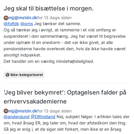
Jeg skal til bisættelse i morgen.
mjj@mstdn.dk
for 13 dage siden
M
@
folfdk
@
pms
Jeg tænker det samme.
Og så tænker jeg i øvrigt, at rammerne i et vist omfang er
suspenderet i den sammenhæng. Jeg har været til begravelse
under optræk til en snestorm - det var ikke givet, at alle
pensionisterne havde overlevet den, hvis de ikke havde været
alvorligt indpakket.
Det handler om en værdig mindehøjtidelighed.
Ikke-kategoriseret
'Jeg bliver bekymret': Optagelsen falder på
erhvervsakademierne
mjj@mstdn.dk
for 13 dage siden
M
@
anderslund
@
DRIndland
Nej, subjekt følger. I artiklen tales der
om, hvad årsag ER, jeg taler om, hvad der afstedkom den ting.
Så jeg er enig i, at de siger det forkert, men ikke at en årsag