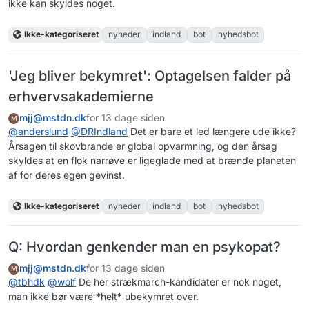
ikke kan skyldes noget.
Ikke-kategoriseret
nyheder
indland
bot
nyhedsbot
'Jeg bliver bekymret': Optagelsen falder på
erhvervsakademierne
mjj@mstdn.dk
for 13 dage siden
M
@
anderslund
@
DRIndland
Det er bare et led længere ude ikke?
Årsagen til skovbrande er global opvarmning, og den årsag
skyldes at en flok narrøve er ligeglade med at brænde planeten
af for deres egen gevinst.
Ikke-kategoriseret
nyheder
indland
bot
nyhedsbot
Q: Hvordan genkender man en psykopat?
mjj@mstdn.dk
for 13 dage siden
M
@
tbhdk
@
wolf
De her strækmarch-kandidater er nok noget,
man ikke bør være *helt* ubekymret over.