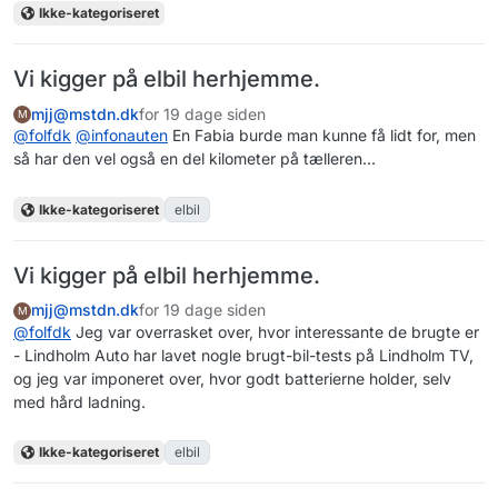
Ikke-kategoriseret
Vi kigger på elbil herhjemme.
mjj@mstdn.dk
for 19 dage siden
M
@
folfdk
@
infonauten
En Fabia burde man kunne få lidt for, men
så har den vel også en del kilometer på tælleren...
Ikke-kategoriseret
elbil
Vi kigger på elbil herhjemme.
mjj@mstdn.dk
for 19 dage siden
M
@
folfdk
Jeg var overrasket over, hvor interessante de brugte er
- Lindholm Auto har lavet nogle brugt-bil-tests på Lindholm TV,
og jeg var imponeret over, hvor godt batterierne holder, selv
med hård ladning.
Ikke-kategoriseret
elbil