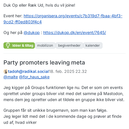
Duk Op eller Ræk Ud, hvis du vil joine!
Event her:
https://
organisera.org/events/c7b319d7
-fbaa-4bf3-
9cd2-ff0ed803f4c4
Og her på
@
dukop
:
https://
dukop.dk/en/event/7645/
Idéer & tiltag
mobilizon
begivenheder
kalender
Party promoters leaving meta
tadoh@radikal.social
18. feb. 2025 22.32
@
malte
@
for_haus_sake
Jeg kigger på Groups funktionen lige nu. Det er som om events
oprettet under groups bliver vist med det samme på Mastodon,
mens dem jeg opretter uden at tildele en gruppe ikke bliver vist.
Gruppen får sit unikke brugernavn, som man kan følge.
Jeg leger lidt med det i de kommende dage og prøver at finde
ud af, hvad virker