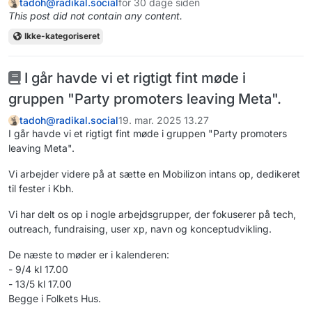
tadoh@radikal.social
for 30 dage siden
This post did not contain any content.
Ikke-kategoriseret
I går havde vi et rigtigt fint møde i
gruppen "Party promoters leaving Meta".
tadoh@radikal.social
19. mar. 2025 13.27
I går havde vi et rigtigt fint møde i gruppen "Party promoters
leaving Meta".
Vi arbejder videre på at sætte en Mobilizon intans op, dedikeret
til fester i Kbh.
Vi har delt os op i nogle arbejdsgrupper, der fokuserer på tech,
outreach, fundraising, user xp, navn og konceptudvikling.
De næste to møder er i kalenderen:
- 9/4 kl 17.00
- 13/5 kl 17.00
Begge i Folkets Hus.