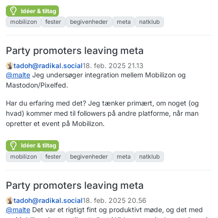
Idéer & tiltag
mobilizon
fester
begivenheder
meta
natklub
Party promoters leaving meta
tadoh@radikal.social
18. feb. 2025 21.13
@
malte
Jeg undersøger integration mellem Mobilizon og
Mastodon/Pixelfed.
Har du erfaring med det? Jeg tænker primært, om noget (og
hvad) kommer med til followers på andre platforme, når man
opretter et event på Mobilizon.
Idéer & tiltag
mobilizon
fester
begivenheder
meta
natklub
Party promoters leaving meta
tadoh@radikal.social
18. feb. 2025 20.56
@
malte
Det var et rigtigt fint og produktivt møde, og det med