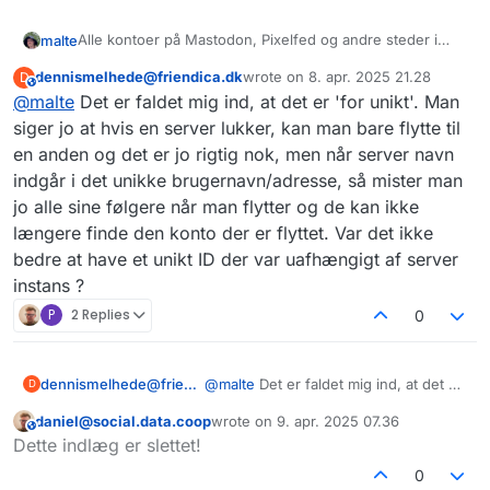
Alle kontoer på Mastodon, Pixelfed og andre steder i
malte
fediverset har en unik “adresse”, der ser sådan her ud:
dennismelhede@friendica.dk
wrote on
8. apr. 2025 21.28
D
@ (brugernavn) @ (server)
This user is from outside of this forum
sidst redigeret af
@
malte
Det er faldet mig ind, at det er 'for unikt'. Man
Fx er min adresse
@malte@forum.fedi.dk
siger jo at hvis en server lukker, kan man bare flytte til
en anden og det er jo rigtig nok, men når server navn
Du kan se en kontos adresse på dens profilside og hvis
indgår i det unikke brugernavn/adresse, så mister man
brugeren kommer fra en anden server end din egen,
jo alle sine følgere når man flytter og de kan ikke
vises den typisk også ved deres brugernavn.
længere finde den konto der er flyttet. Var det ikke
bedre at have et unikt ID der var uafhængigt af server
instans ?
P
2 Replies
0
dennismelhede@friendica.dk
@
malte
Det er faldet mig ind, at det er
D
'for unikt'. Man siger jo at hvis en
daniel@social.data.coop
wrote on
9. apr. 2025 07.36
server lukker, kan man bare flytte til
This user is from outside of this forum
sidst redigeret af
Dette indlæg er slettet!
en anden og det er jo rigtig nok, men
når server navn indgår i det unikke
0
brugernavn/adresse, så mister man jo