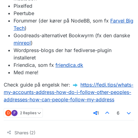
Pixelfed
Peertube
Forummer (der kører på NodeBB, som fx
Farvel Big
Tech
)
Goodreads-alternativet Bookwyrm (fx den danske
minreol
)
Wordpress-blogs der har fediverse-plugin
installeret
Friendica, som fx
friendica.dk
Med mere!
Check guide på engelsk her:
️
https://fedi.tips/whats-
my-accounts-address-how-do-i-follow-other-peoples-
addresses-how-can-people-follow-my-address
D
P
2 Replies
1
6
Shares (2)