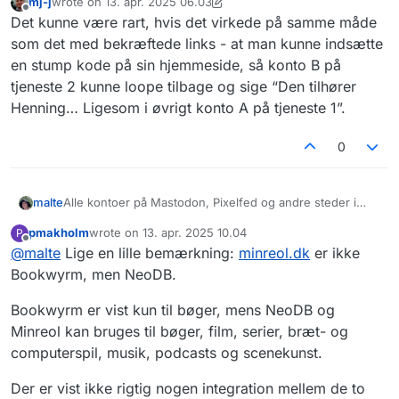
mj-j
wrote on
13. apr. 2025 06.03
sidst redigeret af mj-j
Offline
Det kunne være rart, hvis det virkede på samme måde
som det med bekræftede links - at man kunne indsætte
en stump kode på sin hjemmeside, så konto B på
tjeneste 2 kunne loope tilbage og sige “Den tilhører
Henning… Ligesom i øvrigt konto A på tjeneste 1”.
0
Alle kontoer på Mastodon, Pixelfed og andre steder i
malte
fediverset har en unik “adresse”, der ser sådan her ud:
pmakholm
wrote on
13. apr. 2025 10.04
P
@ (brugernavn) @ (server)
sidst redigeret af
Offline
@
malte
Lige en lille bemærkning:
minreol.dk
er ikke
Fx er min adresse
@malte@forum.fedi.dk
Bookwyrm, men NeoDB.
Du kan se en kontos adresse på dens profilside og hvis
Bookwyrm er vist kun til bøger, mens NeoDB og
brugeren kommer fra en anden server end din egen,
Minreol kan bruges til bøger, film, serier, bræt- og
vises den typisk også ved deres brugernavn.
computerspil, musik, podcasts og scenekunst.
Det virker for:
Der er vist ikke rigtig nogen integration mellem de to