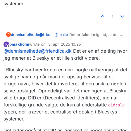
systemer.
Mastodon
Pixelfed
Check guide på engelsk her:
️
https://fedi.tips/whats-
Peertube
my-accounts-address-how-do-i-follow-other-peoples-
1
Forummer (der kører på NodeBB, som fx
Farvel Big
addresses-how-can-people-follow-my-address
Tech
)
Goodreads-alternativet Bookwyrm (fx den danske
dennismelhede@friendica.dk
@
malte
Det er faldet mig ind, at det er
D
minreol
)
'for unikt'. Man siger jo at hvis en
Wordpress-blogs der har fediverse-plugin
pmakholm
wrote on
13. apr. 2025 10.25
P
server lukker, kan man bare flytte til
sidst redigeret af
Offline
installeret
@
dennismelhede@friendica.dk
Det er en af de ting hvor
en anden og det er jo rigtig nok, men
Friendica, som fx
friendica.dk
når server navn indgår i det unikke
jeg mener at Bluesky er et lille skridt videre.
Fediverse-adresser gør det muligt at følge alle mulige
Med mere!
brugernavn/adresse, så mister man jo
kontoer i fediverset uanset hvor folk befinder sig.
alle sine følgere når man flytter og de
Du skal bare kopiere adressen ind i din egen servers
I Bluesky har hver konto en unik nøgle uafhængig af det
kan ikke længere finde den konto der
søgefelt og så følge kontoen.
synlige navn og når man i et opslag henviser til et
er flyttet. Var det ikke bedre at have et
brugernavn, bliver det konverteret til den unikke nøgle i
unikt ID der var uafhængigt af server
selve opslaget. Oprindeligt var det meningen at Bluesky
instans ?
ville bruge DID’er (Decentralised Identifiers), men af
forskellige grunde valgte de kun at understøtte
did:plc
typen, der kræver et centraliseret opslag i Blueskys
systemer.
Det lader også til at DID’er, generelt er noget der kædes