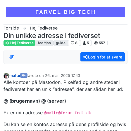
Skip to content
FARVEL BIG TECH
Forside
Hej Fediverse
Din unikke adresse i fediverset
Hej Fediverse
feditips
guide
8
5
557
Login for at svare
malte
wrote on
26. mar. 2025 17.43
sidst redigeret af
Offline
Alle kontoer på Mastodon, Pixelfed og andre steder i
fediverset har en unik “adresse”, der ser sådan her ud:
@ (brugernavn) @ (server)
Fx er min adresse
@malte@forum.fedi.dk
Du kan se en kontos adresse på dens profilside og hvis