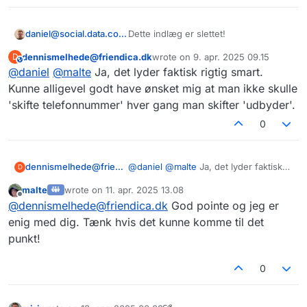
Fediverse-adresser gør det muligt at følge alle mulige
alle sine følgere når man flytter og de
kontoer i fediverset uanset hvor folk befinder sig.
kan ikke længere finde den konto der
Du skal bare kopiere adressen ind i din egen servers
daniel@social.data.coop
Dette indlæg er slettet!
er flyttet. Var det ikke bedre at have et
søgefelt og så følge kontoen.
unikt ID der var uafhængigt af server
dennismelhede@friendica.dk
wrote on
9. apr. 2025 09.15
D
This user is from outside of this forum
sidst redigeret af
instans ?
@
daniel
@
malte
Ja, det lyder faktisk rigtig smart.
Kunne alligevel godt have ønsket mig at man ikke skulle
'skifte telefonnummer' hver gang man skifter 'udbyder'.
0
dennismelhede@friendica.dk
@
daniel
@
malte
Ja, det lyder faktisk
D
rigtig smart.
malte
wrote on
11. apr. 2025 13.08
Kunne alligevel godt have ønsket mig
sidst redigeret af
Offline
@
dennismelhede@friendica.dk
God pointe og jeg er
at man ikke skulle 'skifte
telefonnummer' hver gang man skifter
enig med dig. Tænk hvis det kunne komme til det
'udbyder'.
punkt!
0