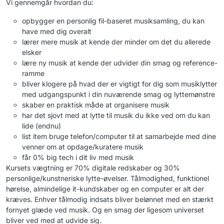
Vi gennemgår hvordan du:
opbygger en personlig fil-baseret musiksamling, du kan
have med dig overalt
lærer mere musik at kende der minder om det du allerede
elsker
lære ny musik at kende der udvider din smag og reference-
ramme
bliver klogere på hvad der er vigtigt for dig som musiklytter
med udgangspunkt i din nuværende smag og lyttemønstre
skaber en praktisk måde at organisere musik
har det sjovt med at lytte til musik du ikke ved om du kan
lide (endnu)
list item bruge telefon/computer til at samarbejde med dine
venner om at opdage/kuratere musik
får 0% big tech i dit liv med musik
Kursets vægtning er 70% digitale redskaber og 30%
personlige/kunstneriske lytte-øvelser. Tålmodighed, funktionel
hørelse, almindelige it-kundskaber og en computer er alt der
kræves. Enhver tålmodig indsats bliver belønnet med en stærkt
fornyet glæde ved musik. Og en smag der ligesom universet
bliver ved med at udvide sig.