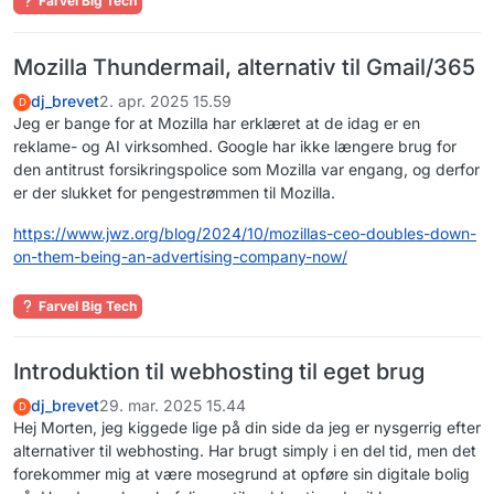
Farvel Big Tech
Mozilla Thundermail, alternativ til Gmail/365
dj_brevet
2. apr. 2025 15.59
D
Jeg er bange for at Mozilla har erklæret at de idag er en
reklame- og AI virksomhed. Google har ikke længere brug for
den antitrust forsikringspolice som Mozilla var engang, og derfor
er der slukket for pengestrømmen til Mozilla.
https://www.jwz.org/blog/2024/10/mozillas-ceo-doubles-down-
on-them-being-an-advertising-company-now/
Farvel Big Tech
Introduktion til webhosting til eget brug
dj_brevet
29. mar. 2025 15.44
D
Hej Morten, jeg kiggede lige på din side da jeg er nysgerrig efter
alternativer til webhosting. Har brugt simply i en del tid, men det
forekommer mig at være mosegrund at opføre sin digitale bolig