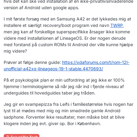
hvis det kan ske ved installation af en ikke-privatlivsinvaderende
version af Android uden google apps.
I mit første forsøg med en Samsung A42 er det lykkedes mig at
installere et særligt recovery/boot program ved navn
TWRP
,
men jeg kan af forskellige superspecifikke årsager ikke komme
videre med installationen af LineageOS. Er der nogen derude
med forstand på custom ROMs til Android der ville kunne hjælpe
mig videre?
Prøver at følge denne guide:
https://xdaforums.com/t/rom-12l-
unofficial-a42xq-lineageos-19-1-stable.4470693/
På et psykologisk plan er min udfordring at jeg ikke er 100%
hjemme i terminologierne så når jeg når ind i fjerde niveau af
underguides til hovedguides taber jeg tråden.
Jeg gir en svampepizza fra Leifs i familiestørrelse hvis nogen har
lyst til at mødes med mig og min smadrede gamle Android
sadphone. Forventer ikke resultater, men måske blot at blive
klogere inden jeg evt. giver op. Bor i København.