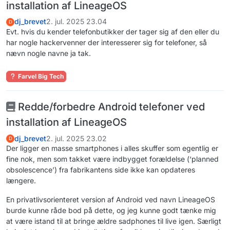
installation af LineageOS
dj_brevet
2. jul. 2025 23.04
D
Evt. hvis du kender telefonbutikker der tager sig af den eller du
har nogle hackervenner der interesserer sig for telefoner, så
nævn nogle navne ja tak.
Farvel Big Tech
Redde/forbedre Android telefoner ved
installation af LineageOS
dj_brevet
2. jul. 2025 23.02
D
Der ligger en masse smartphones i alles skuffer som egentlig er
fine nok, men som takket være indbygget forældelse (‘planned
obsolescence’) fra fabrikantens side ikke kan opdateres
længere.
En privatlivsorienteret version af Android ved navn LineageOS
burde kunne råde bod på dette, og jeg kunne godt tænke mig
at være istand til at bringe ældre sadphones til live igen. Særligt