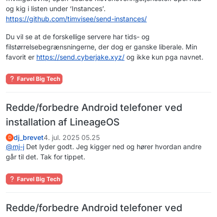
og kig i listen under ‘Instances’.
https://github.com/timvisee/send-instances/
Du vil se at de forskellige servere har tids- og
filstørrelsebegrænsningerne, der dog er ganske liberale. Min
favorit er
https://send.cyberjake.xyz/
og ikke kun pga navnet.
Farvel Big Tech
Redde/forbedre Android telefoner ved
installation af LineageOS
dj_brevet
4. jul. 2025 05.25
D
@
mj-j
Det lyder godt. Jeg kigger ned og hører hvordan andre
går til det. Tak for tippet.
Farvel Big Tech
Redde/forbedre Android telefoner ved