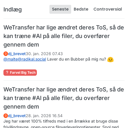
Indlæg
Seneste
Bedste
Controversial
WeTransfer har lige ændret deres ToS, så de
kan træne #AI på alle filer, du overfører
gennem dem
dj_brevet
30. jan. 2026 07.43
D
@
malte@radikal.social
Laver du en Bubber på mig nu?
Farvel Big Tech
WeTransfer har lige ændret deres ToS, så de
kan træne #AI på alle filer, du overfører
gennem dem
dj_brevet
28. jan. 2026 16.54
D
Jeg har været 100% tilfreds med i en årrække at bruge disse
frivilligdrevne, open-source filoverleveringstjenester. Spol ned