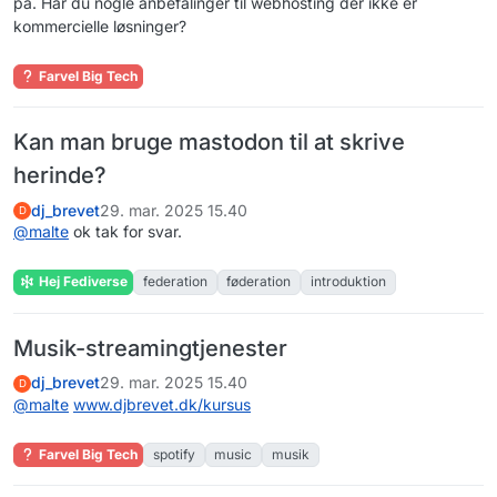
på. Har du nogle anbefalinger til webhosting der ikke er
kommercielle løsninger?
Farvel Big Tech
Kan man bruge mastodon til at skrive
herinde?
dj_brevet
29. mar. 2025 15.40
D
@
malte
ok tak for svar.
Hej Fediverse
federation
føderation
introduktion
Musik-streamingtjenester
dj_brevet
29. mar. 2025 15.40
D
@
malte
www.djbrevet.dk/kursus
Farvel Big Tech
spotify
music
musik