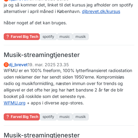
ja og så kommer det, linket til det kursus jeg afholder om spotify
alternativer i april måned i København.
djbrevet.dk/kursus
håber noget af det kan bruges.
Farvel Big Tech
spotify
music
musik
Musik-streamingtjenester
dj_brevet
19. mar. 2025 23.35
D
WFMU er en 100% freeform, 100% lytterfinansieret radiostation
uden reklamer der har sendt siden 1950’erne. Kompromisløs
radio og musikformidling, næsten immun over for trends og
alligevel er det ofte her jeg har hørt bandsne 2 år før de blir
booket på roskilde som det seneste nye.
WFMU.org
+ apps i diverse app-stores.
Farvel Big Tech
spotify
music
musik
Musik-streamingtjenester