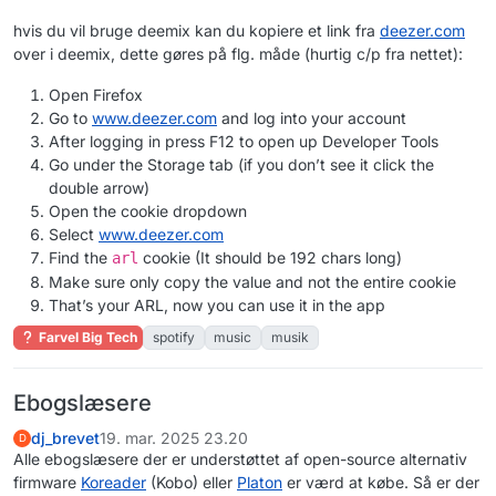
hvis du vil bruge deemix kan du kopiere et link fra
deezer.com
over i deemix, dette gøres på flg. måde (hurtig c/p fra nettet):
Open Firefox
Go to
www.deezer.com
and log into your account
After logging in press F12 to open up Developer Tools
Go under the Storage tab (if you don’t see it click the
double arrow)
Open the cookie dropdown
Select
www.deezer.com
Find the
cookie (It should be 192 chars long)
arl
Make sure only copy the value and not the entire cookie
That’s your ARL, now you can use it in the app
Farvel Big Tech
spotify
music
musik
Ebogslæsere
dj_brevet
19. mar. 2025 23.20
D
Alle ebogslæsere der er understøttet af open-source alternativ
firmware
Koreader
(Kobo) eller
Platon
er værd at købe. Så er der