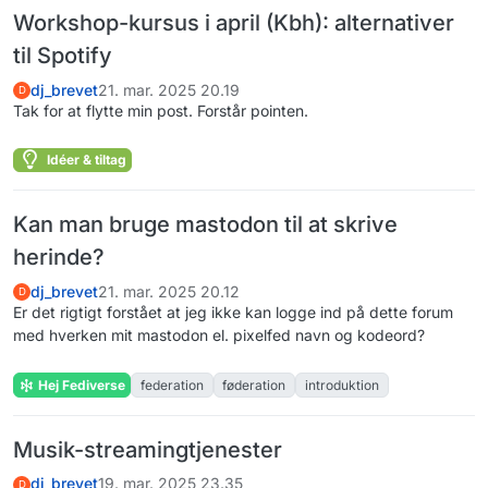
Workshop-kursus i april (Kbh): alternativer
til Spotify
dj_brevet
21. mar. 2025 20.19
D
Tak for at flytte min post. Forstår pointen.
Idéer & tiltag
Kan man bruge mastodon til at skrive
herinde?
dj_brevet
21. mar. 2025 20.12
D
Er det rigtigt forstået at jeg ikke kan logge ind på dette forum
med hverken mit mastodon el. pixelfed navn og kodeord?
Hej Fediverse
federation
føderation
introduktion
Musik-streamingtjenester
dj_brevet
19. mar. 2025 23.35
D