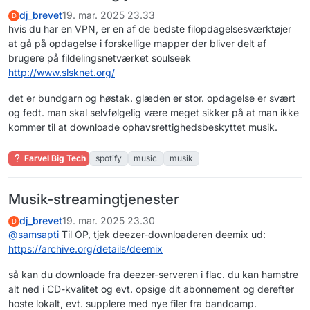
dj_brevet
19. mar. 2025 23.33
D
hvis du har en VPN, er en af de bedste filopdagelsesværktøjer
at gå på opdagelse i forskellige mapper der bliver delt af
brugere på fildelingsnetværket soulseek
http://www.slsknet.org/
det er bundgarn og høstak. glæden er stor. opdagelse er svært
og fedt. man skal selvfølgelig være meget sikker på at man ikke
kommer til at downloade ophavsrettighedsbeskyttet musik.
Farvel Big Tech
spotify
music
musik
Musik-streamingtjenester
dj_brevet
19. mar. 2025 23.30
D
@
samsapti
Til OP, tjek deezer-downloaderen deemix ud:
https://archive.org/details/deemix
så kan du downloade fra deezer-serveren i flac. du kan hamstre
alt ned i CD-kvalitet og evt. opsige dit abonnement og derefter
hoste lokalt, evt. supplere med nye filer fra bandcamp.