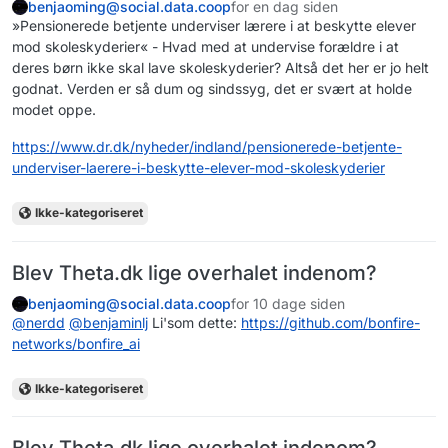
benjaoming@social.data.coop
for en dag siden
»Pensionerede betjente underviser lærere i at beskytte elever
mod skoleskyderier« - Hvad med at undervise forældre i at
deres børn ikke skal lave skoleskyderier? Altså det her er jo helt
godnat. Verden er så dum og sindssyg, det er svært at holde
modet oppe.
https://www.
dr.dk/nyheder/indland/pensione
rede-betjente-
underviser-laerere-i-beskytte-elever-mod-skoleskyderier
Ikke-kategoriseret
Blev Theta.dk lige overhalet indenom?
benjaoming@social.data.coop
for 10 dage siden
@
nerdd
@
benjaminlj
Li'som dette:
https://
github.com/bonfire-
networks/bo
nfire_ai
Ikke-kategoriseret