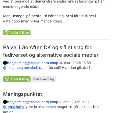
ved at begynde at demonstrere andre landes løsninger på en
medie-søgende måde.
Men i mangel på bedre, så håber jeg, at vi får tid til det i
data.coop (men vi har mange ideer)
Idéer & tiltag
På vej i Go Aften DK og slå et slag for
fediverset og alternative sociale medier
benjaoming@social.data.coop
14. mar. 2025 16.58
@
maiathecyberwitch
du er for sej!! Hvordan gik det?
Idéer & tiltag
mediedækning
Meningspunktet
benjaoming@social.data.coop
11. mar. 2025 11.37
@
pmakholm
lyder jo altsammen meget se-på-os tech-bro -
agtigt