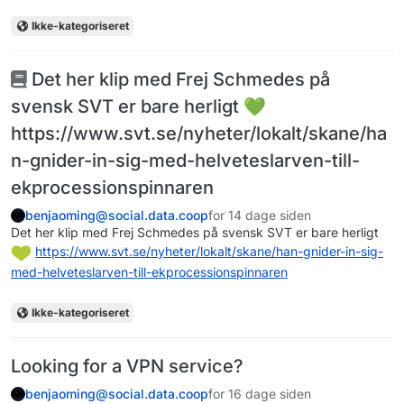
Ikke-kategoriseret
Det her klip med Frej Schmedes på
svensk SVT er bare herligt 💚
https://www.svt.se/nyheter/lokalt/skane/ha
n-gnider-in-sig-med-helveteslarven-till-
ekprocessionspinnaren
benjaoming@social.data.coop
for 14 dage siden
Det her klip med Frej Schmedes på svensk SVT er bare herligt
https://www.
svt.se/nyheter/lokalt/skane/ha
n-gnider-in-sig-
med-helveteslarven-till-ekprocessionspinnaren
Ikke-kategoriseret
Looking for a VPN service?
benjaoming@social.data.coop
for 16 dage siden