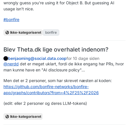
wrongly guess you're using it for Object B. But guessing AI
usage isn't nice.
#
bonfire
Ikke-kategoriseret
bonfire
Blev Theta.dk lige overhalet indenom?
benjaoming@social.data.coop
for 10 dage siden
@
nerdd
det er meget uklart, fordi de ikke engang har PRs, hvor
man kunne have en "AI disclosure policy"...
Men det er 2 personer, som har skrevet næsten al koden:
https://
github.com/bonfire-networks/bo
nfire-
app/graphs/contributors?from=4%2F25%2F2026
(edit: eller 2 personer og deres LLM-tokens)
Ikke-kategoriseret