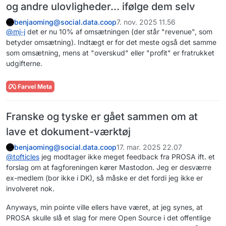
og andre ulovligheder... ifølge dem selv
benjaoming@social.data.coop
7. nov. 2025 11.56
@
mj-j
det er nu 10% af omsætningen (der står "revenue", som
betyder omsætning). Indtægt er for det meste også det samme
som omsætning, mens at "overskud" eller "profit" er fratrukket
udgifterne.
Farvel Meta
Franske og tyske er gået sammen om at
lave et dokument-værktøj
benjaoming@social.data.coop
17. mar. 2025 22.07
@
tofticles
jeg modtager ikke meget feedback fra PROSA ift. et
forslag om at fagforeningen kører Mastodon. Jeg er desværre
ex-medlem (bor ikke i DK), så måske er det fordi jeg ikke er
involveret nok.
Anyways, min pointe ville ellers have været, at jeg synes, at
PROSA skulle slå et slag for mere Open Source i det offentlige