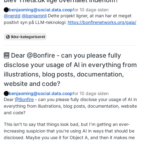
Blev Theta.dk lige overhalet indenom?
benjaoming@social.data.coop
for 10 dage siden
@
nerdd
@
benjaminlj
Dette projekt ligner, at man har et meget
positivt syn på LLM-teknologi:
https://
bonfirenetworks.org/gaia/
Ikke-kategoriseret
Dear @Bonfire - can you please fully
disclose your usage of AI in everything from
illustrations, blog posts, documentation,
website and code?
benjaoming@social.data.coop
for 10 dage siden
Dear
@
Bonfire
- can you please fully disclose your usage of AI in
everything from illustrations, blog posts, documentation, website
and code?
This isn't to say that things look bad, but I'm getting an ever-
increasing suspicion that you're using AI in ways that should be
disclosed. Maybe you use it for Object A, and then it makes me