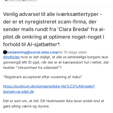
Venlig advarsel til alle iværksættertyper -
der er et nyregistreret scam-firma, der
sender mails rundt fra 'Clara Bredal' fra ai-
pilot.dk omkring at optimere noget-noget i
forhold til AI-sjatbøtter*.
benjaoming@social.data.coop
for 10 dage siden
@
tofticles
hvor er det dejligt, at alle os almindelige borgere skal
gennemgå Mit ID-pjat, når der er et kæmpestort hul i nettet, der
hedder "virksomhed fra udlandet"?
"Registrant accepteret efter vurdering af risiko"
https://
punktum.dk/domaene/ikke-tilg%C
3%A6ngelig?
domain=ai-pilot.dk
Det er som om, at tidl. DK Hostmaster ikke laver andet end at
gøre alting værre og dyrere.