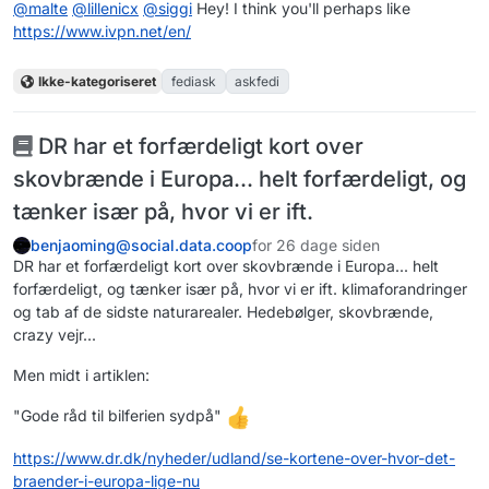
@
malte
@
lillenicx
@
siggi
Hey! I think you'll perhaps like
https://www.
ivpn.net/en/
Ikke-kategoriseret
fediask
askfedi
DR har et forfærdeligt kort over
skovbrænde i Europa... helt forfærdeligt, og
tænker især på, hvor vi er ift.
benjaoming@social.data.coop
for 26 dage siden
DR har et forfærdeligt kort over skovbrænde i Europa... helt
forfærdeligt, og tænker især på, hvor vi er ift. klimaforandringer
og tab af de sidste naturarealer. Hedebølger, skovbrænde,
crazy vejr...
Men midt i artiklen:
"Gode råd til bilferien sydpå"
https://www.
dr.dk/nyheder/udland/se-korten
e-over-hvor-det-
braender-i-europa-lige-nu