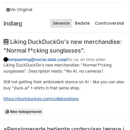
Vis Original
Indlæg
Seneste
Bedste
Controversial
Liking DuckDuckGo's new merchandise:
"Normal f*cking sunglasses".
benjaoming@social.data.coop
for ca. en time siden
Liking DuckDuckGo's new merchandise: "Normal f*cking
sunglasses". Description reads: "No AI, no cameras".
Still not getting their ambivalent stance on AI - like you can also
buy "duck.ai" t-shirts in that same shop.
https://
duckduckgo.com/collaborations
Ikke-kategoriseret
»Pensionerede betjente underviser lærere i