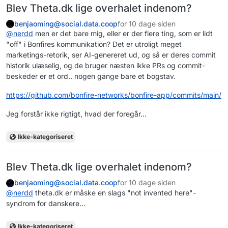
Blev Theta.dk lige overhalet indenom?
benjaoming@social.data.coop
for 10 dage siden
@
nerdd
men er det bare mig, eller er der flere ting, som er lidt
"off" i Bonfires kommunikation? Det er utroligt meget
marketings-retorik, ser AI-genereret ud, og så er deres commit
historik ulæselig, og de bruger næsten ikke PRs og commit-
beskeder er et ord.. nogen gange bare et bogstav.
https://
github.com/bonfire-networks/bo
nfire-app/commits/main/
Jeg forstår ikke rigtigt, hvad der foregår...
Ikke-kategoriseret
Blev Theta.dk lige overhalet indenom?
benjaoming@social.data.coop
for 10 dage siden
@
nerdd
theta.dk er måske en slags "not invented here"-
syndrom for danskere...
Ikke-kategoriseret